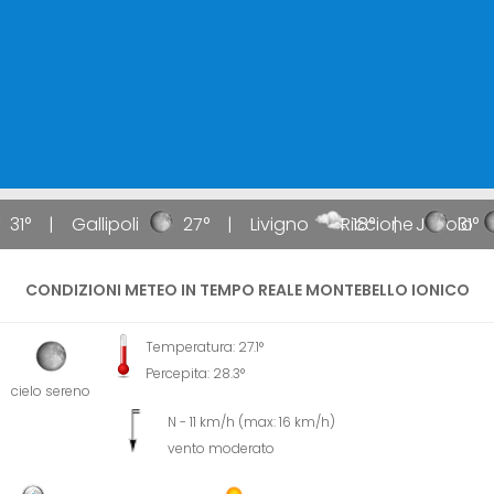
31°
Gallipoli
27°
Livigno
Riccione
18°
Jesolo
31°
CONDIZIONI METEO IN TEMPO REALE MONTEBELLO IONICO
Temperatura: 27.1°
Percepita: 28.3°
cielo sereno
N - 11 km/h (max: 16 km/h)
vento moderato