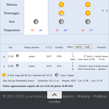
Mattina
Pomeriggio
Sera
Temperature
30°
26°
32°
26°
35°
27°
Vento:
km/h<-->nodi
Ora
Tempo previsto
T (°C)
Umidità
Visibilità
22:00
sereno
26.6°
63%
27 km/h | max 42 km/h
molto buona
vento forte di Maestrale/Tramon
13 km
NNO
23:00
sereno
26.9°
61%
30 km/h | max 44 km/h
molto buona
vento forte di Tramontana
13 km
N
www.jqwidgets.com
Il Sole sorge alle 06:10 e tramonta alle 19:53
Luna: Calante
Altri dati per Montebello Ionico:
Altitudine: 425 s.l.m. Abitanti: 6922 Lat: 37.98 Lon: 15.76
Ultimo aggiornamento eseguito alle ore 15:46 del giorno 10-08-2026
© 2011-2026 youmeteo.com |
Chi siamo
-
Privacy
-
Politica
cookie