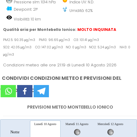
Pressione slm: 1014 hPa
Indice UV: N.D.
Dewpoint: 21°
Umidità: 62%
Visibilità: 10 km
Qualità aria per Montebello Ionico:
MOLTO INQUINATA
PM2.5: 90.35 μg/m3 PM10: 96.65 μg/m3 O3: 101.41 μg/m3
SO2: 42.05 μg/m3 CO: 147.02 μg/m3 NO: 0 μg/m3 NO2: 5.24 μg/m3 NH3: 0
μg/m3
Condizioni meteo alle ore 21:19 di Lunedì 10 Agosto 2026
CONDIVIDI CONDIZIONI METEO E PREVISIONI DEL
TEMPO SUI SOCIAL
PREVISIONI METEO MONTEBELLO IONICO
Lunedì 10 Agosto
Martedì 11 Agosto
Mercoledì 12 Agosto
Gio
Notte