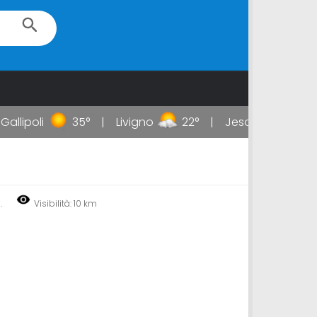
llipoli
35°
Livigno
22°
Jesolo
34°
.
Visibilità: 10 km