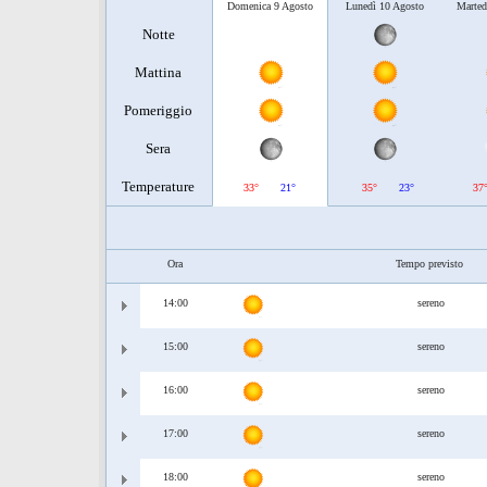
Domenica 9 Agosto
Lunedì 10 Agosto
Marted
Notte
Mattina
Pomeriggio
Sera
Temperature
33°
21°
35°
23°
37
Ora
Tempo previsto
14:00
sereno
15:00
sereno
16:00
sereno
17:00
sereno
18:00
sereno