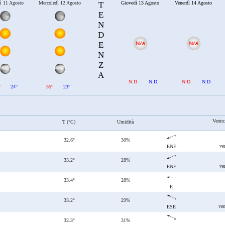
ì 11 Agosto
Mercoledì 12 Agosto
T
Giovedì 13 Agosto
Venerdì 14 Agosto
E
N
D
E
N
Z
A
N.D.
N.D.
N.D.
N.D.
°
24°
35°
23°
Vento
T (°C)
Umidità
32.6°
30%
ve
ENE
33.2°
28%
ve
ENE
33.4°
28%
E
33.2°
29%
ven
ESE
32.3°
31%