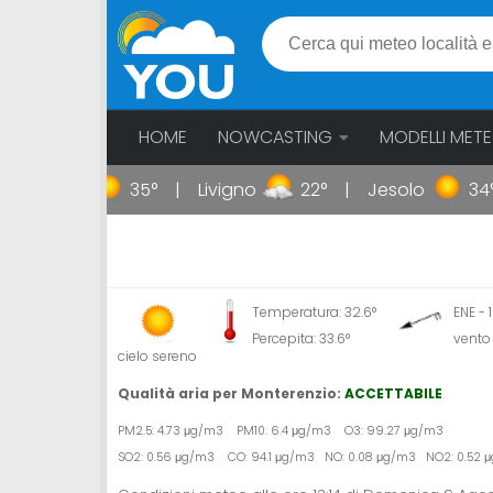
HOME
NOWCASTING
MODELLI MET
Gallipoli
35°
Livigno
22°
Jesolo
34°
Temperatura: 32.6°
ENE -
Percepita: 33.6°
vento
cielo sereno
Qualità aria per Monterenzio:
ACCETTABILE
PM2.5: 4.73 μg/m3 PM10: 6.4 μg/m3 O3: 99.27 μg/m3
SO2: 0.56 μg/m3 CO: 94.1 μg/m3 NO: 0.08 μg/m3 NO2: 0.52