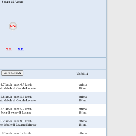
Sabato 15 Agosto
N.D.
N.D.
:
km/h<-->nodi
Visibilità
6.7 km/h | max 6.7 km/h
ottima
nto debole di Grecale/Levante
18 km
5.8 km/h | max 5.8 km/h
ottima
nto debole di Grecale/Levante
18 km
3.4 km/h | max 6.7 km/h
ottima
bava di vento di Levante
18 km
6.2 km/h | max 9.3 km/h
ottima
to debole di Levante/Scirocco
18 km
12 km/h | max 12 km/h
ottima