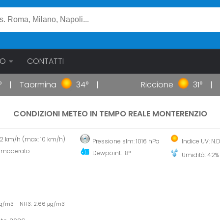
EO
CONTATTI
Taormina
34°
Riccione
31°
Ga
CONDIZIONI METEO IN TEMPO REALE MONTERENZIO
 12 km/h (max: 10 km/h)
Pressione slm: 1016 hPa
Indice UV: N.D
 moderato
Dewpoint: 18°
Umidità: 42%
 μg/m3 NH3: 2.66 μg/m3