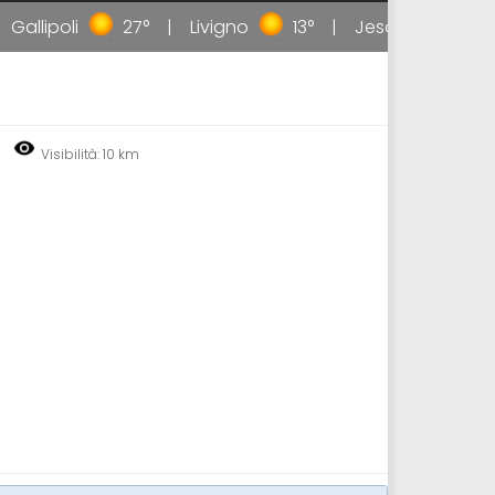
llipoli
27°
Livigno
13°
Jesolo
26°
Visibilità: 10 km