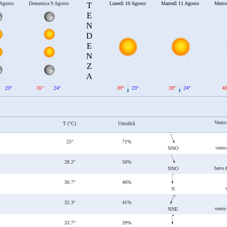
 Agosto
Domenica 9 Agosto
T
Lunedì 10 Agosto
Martedì 11 Agosto
Merco
E
N
D
E
N
Z
A
23°
35°
24°
39°
23°
39°
24°
40
Vento
T (°C)
Umidità
25°
71%
vento
NNO
28.2°
56%
bava 
NNO
30.7°
46%
N
32.3°
41%
vento
NNE
33.7°
39%