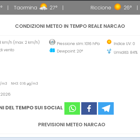
Taormina
27°
Riccione
26°
Ga
CONDIZIONI METEO IN TEMPO REALE NARCAO
 3 km/h (max: 2 km/h)
Pressione slm: 1016 hPa
Indice UV: 0
di vento
Dewpoint: 20°
Umidità: 84%
μg/m3 NH3: 0.16 μg/m3
 2026
NI DEL TEMPO SUI SOCIAL
PREVISIONI METEO NARCAO