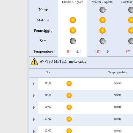
Giovedì 6 Agosto
Venerdì 7 Agosto
Sabato 8
Notte
Mattina
Pomeriggio
Sera
Temperature
35°
21°
37°
24°
37°
AVVISO METEO:
molto caldo
Ora
Tempo previsto
8:00
sereno
9:00
sereno
10:00
sereno
11:00
sereno
12:00
sereno