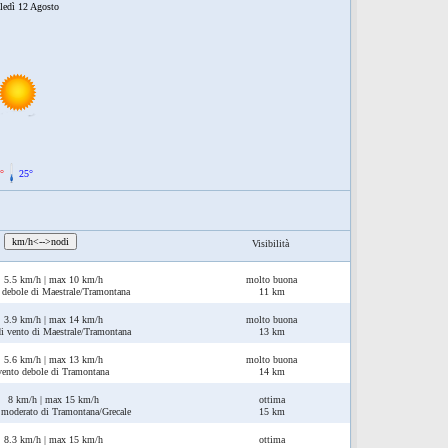
ledì 12 Agosto
°
25°
:
km/h<-->nodi
Visibilità
5.5 km/h | max 10 km/h
molto buona
 debole di Maestrale/Tramontana
11 km
3.9 km/h | max 14 km/h
molto buona
di vento di Maestrale/Tramontana
13 km
5.6 km/h | max 13 km/h
molto buona
vento debole di Tramontana
14 km
8 km/h | max 15 km/h
ottima
 moderato di Tramontana/Grecale
15 km
8.3 km/h | max 15 km/h
ottima