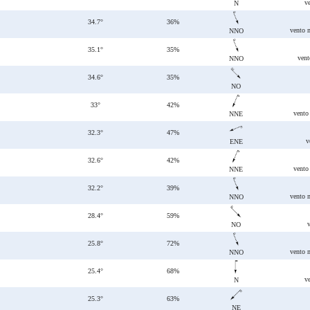
v
N
34.7°
36%
vento 
NNO
35.1°
35%
vent
NNO
34.6°
35%
NO
33°
42%
vento
NNE
32.3°
47%
v
ENE
32.6°
42%
vento
NNE
32.2°
39%
vento 
NNO
28.4°
59%
NO
25.8°
72%
vento 
NNO
25.4°
68%
v
N
25.3°
63%
NE