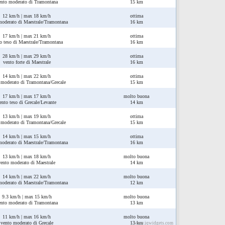
ento moderato di Tramontana
15 km
12 km/h | max 18 km/h
ottima
moderato di Maestrale/Tramontana
16 km
17 km/h | max 21 km/h
ottima
o teso di Maestrale/Tramontana
16 km
28 km/h | max 29 km/h
ottima
vento forte di Maestrale
16 km
14 km/h | max 22 km/h
ottima
 moderato di Tramontana/Grecale
15 km
17 km/h | max 17 km/h
molto buona
ento teso di Grecale/Levante
14 km
13 km/h | max 19 km/h
ottima
 moderato di Tramontana/Grecale
15 km
14 km/h | max 15 km/h
ottima
moderato di Maestrale/Tramontana
16 km
13 km/h | max 18 km/h
molto buona
vento moderato di Maestrale
14 km
14 km/h | max 22 km/h
molto buona
moderato di Maestrale/Tramontana
12 km
9.3 km/h | max 15 km/h
molto buona
ento moderato di Tramontana
13 km
11 km/h | max 16 km/h
molto buona
vento moderato di Grecale
13 km
www.jqwidgets.com