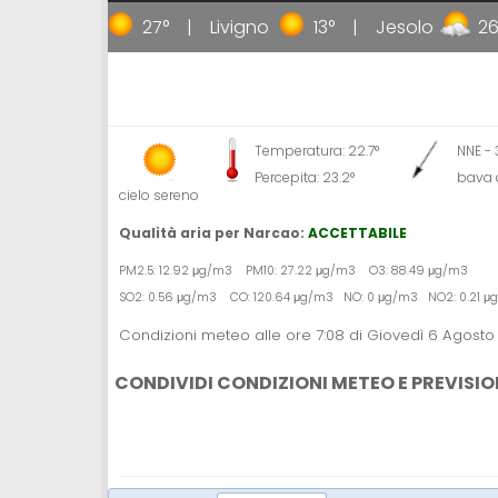
Gallipoli
27°
Livigno
13°
Jesolo
26°
Temperatura: 22.7°
NNE -
Percepita: 23.2°
bava 
cielo sereno
Qualità aria per Narcao:
ACCETTABILE
PM2.5: 12.92 μg/m3 PM10: 27.22 μg/m3 O3: 88.49 μg/m3
SO2: 0.56 μg/m3 CO: 120.64 μg/m3 NO: 0 μg/m3 NO2: 0.21 
Condizioni meteo alle ore 7:08 di Giovedì 6 Agosto
CONDIVIDI CONDIZIONI METEO E PREVISIO