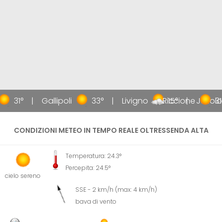
31°
Gallipoli
33°
Livigno
Riccione
15°
Jesolo
31
CONDIZIONI METEO IN TEMPO REALE OLTRESSENDA ALTA
Temperatura: 24.3°
Percepita: 24.5°
cielo sereno
SSE - 2 km/h (max: 4 km/h)
bava di vento