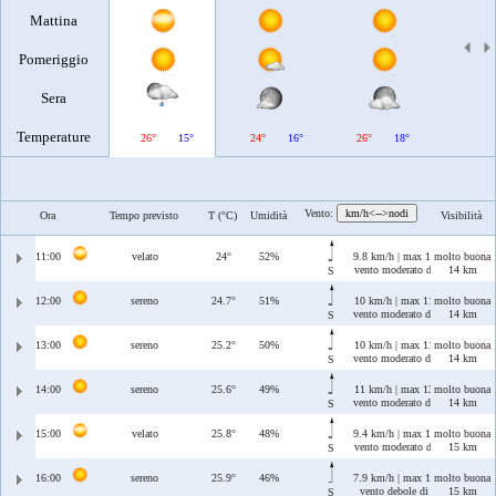
Mattina
Pomeriggio
Sera
Temperature
26°
15°
24°
16°
26°
18°
27°
Vento:
km/h<-->nodi
Ora
Tempo previsto
T (°C)
Umidità
Visibilità
11:00
velato
24°
52%
9.8 km/h | max 11 km/h
molto buona
vento moderato di Ostro
14 km
S
12:00
sereno
24.7°
51%
10 km/h | max 11 km/h
molto buona
vento moderato di Ostro
14 km
S
13:00
sereno
25.2°
50%
10 km/h | max 11 km/h
molto buona
vento moderato di Ostro
14 km
S
14:00
sereno
25.6°
49%
11 km/h | max 13 km/h
molto buona
vento moderato di Ostro
14 km
S
15:00
velato
25.8°
48%
9.4 km/h | max 11 km/h
molto buona
vento moderato di Ostro
15 km
S
16:00
sereno
25.9°
46%
7.9 km/h | max 12 km/h
molto buona
vento debole di Ostro
15 km
S