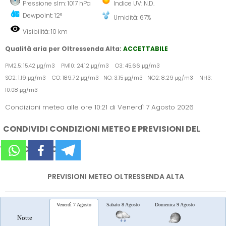
Pressione slm: 1017 hPa
Indice UV: N.D.
Dewpoint: 12°
Umidità: 67%
Visibilità: 10 km
Qualità aria per Oltressenda Alta:
ACCETTABILE
PM2.5: 15.42 μg/m3 PM10: 24.12 μg/m3 O3: 45.66 μg/m3
SO2: 1.19 μg/m3 CO: 189.72 μg/m3 NO: 3.15 μg/m3 NO2: 8.29 μg/m3 NH3:
10.08 μg/m3
Condizioni meteo alle ore 10:21 di Venerdì 7 Agosto 2026
CONDIVIDI CONDIZIONI METEO E PREVISIONI DEL
TEMPO SUI SOCIAL
PREVISIONI METEO OLTRESSENDA ALTA
Venerdì 7 Agosto
Sabato 8 Agosto
Domenica 9 Agosto
Lunedì 
Notte