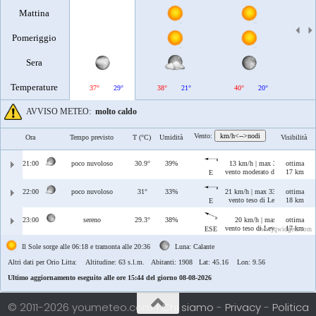
Mattina
Pomeriggio
Sera
Temperature
37°
29°
38°
21°
40°
20°
40°
AVVISO METEO:
molto caldo
Vento:
km/h<-->nodi
Ora
Tempo previsto
T (°C)
Umidità
Visibilità
21:00
poco nuvoloso
30.9°
39%
13 km/h | max 33 km/h
ottima
vento moderato di Levante
17 km
E
22:00
poco nuvoloso
31°
33%
21 km/h | max 33 km/h
ottima
vento teso di Levante
18 km
E
23:00
sereno
29.3°
38%
20 km/h | max 45 km/h
ottima
vento teso di Levante/Scirocco
17 km
ESE
www.jqwidgets.com
Il Sole sorge alle 06:18 e tramonta alle 20:36
Luna: Calante
Altri dati per Orio Litta:
Altitudine: 63 s.l.m. Abitanti: 1908 Lat: 45.16 Lon: 9.56
Ultimo aggiornamento eseguito alle ore 15:44 del giorno 08-08-2026
© 2011-2026 youmeteo.com |
Chi siamo
-
Privacy
-
Politica