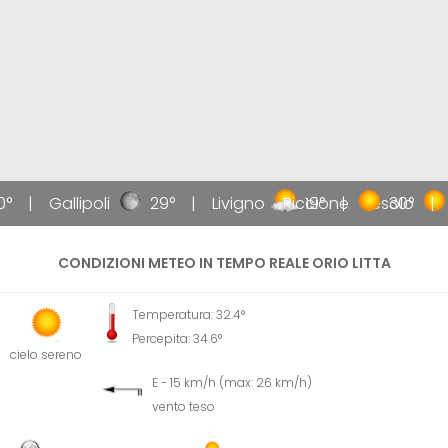
0°
Gallipoli
29°
Livigno
Riccione
19°
Jesolo
30°
CONDIZIONI METEO IN TEMPO REALE ORIO LITTA
Temperatura: 32.4°
Percepita: 34.6°
cielo sereno
E - 15 km/h (max: 26 km/h)
vento teso