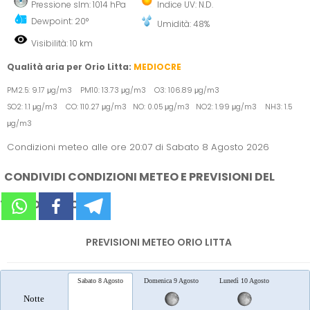
Pressione slm: 1014 hPa
Indice UV: N.D.
Dewpoint: 20°
Umidità: 48%
Visibilità: 10 km
Qualità aria per Orio Litta:
MEDIOCRE
PM2.5: 9.17 μg/m3 PM10: 13.73 μg/m3 O3: 106.89 μg/m3
SO2: 1.1 μg/m3 CO: 110.27 μg/m3 NO: 0.05 μg/m3 NO2: 1.99 μg/m3 NH3: 1.5
μg/m3
Condizioni meteo alle ore 20:07 di Sabato 8 Agosto 2026
CONDIVIDI CONDIZIONI METEO E PREVISIONI DEL
TEMPO SUI SOCIAL
PREVISIONI METEO ORIO LITTA
Sabato 8 Agosto
Domenica 9 Agosto
Lunedì 10 Agosto
Marted
Notte