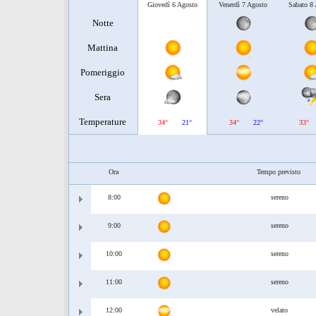
Giovedì 6 Agosto
Venerdì 7 Agosto
Sabato 8
Notte
Mattina
Pomeriggio
Sera
Temperature
34°
21°
34°
22°
33°
Ora
Tempo previsto
8:00
sereno
9:00
sereno
10:00
sereno
11:00
sereno
12:00
velato