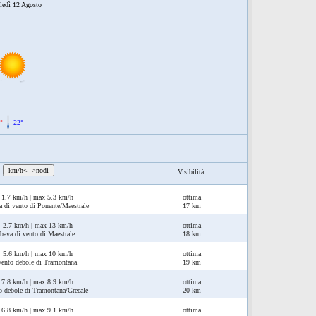
ledì 12 Agosto
°
22°
:
km/h<-->nodi
Visibilità
1.7 km/h | max 5.3 km/h
ottima
a di vento di Ponente/Maestrale
17 km
2.7 km/h | max 13 km/h
ottima
bava di vento di Maestrale
18 km
5.6 km/h | max 10 km/h
ottima
vento debole di Tramontana
19 km
7.8 km/h | max 8.9 km/h
ottima
o debole di Tramontana/Grecale
20 km
6.8 km/h | max 9.1 km/h
ottima