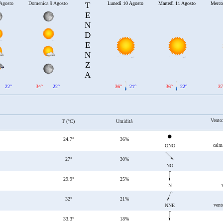
 Agosto
Domenica 9 Agosto
T
Lunedì 10 Agosto
Martedì 11 Agosto
Merco
E
N
D
E
N
Z
A
22°
34°
22°
36°
21°
36°
22°
37
Vento
T (°C)
Umidità
24.7°
36%
calm
ONO
27°
30%
NO
29.9°
25%
N
32°
21%
vent
NNE
33.3°
18%