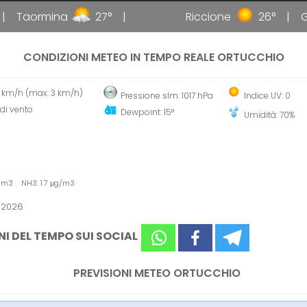
Taormina
27°
Riccione
26°
Gall
CONDIZIONI METEO IN TEMPO REALE ORTUCCHIO
2 km/h (max: 3 km/h)
Pressione slm: 1017 hPa
Indice UV: 0
di vento
Dewpoint: 15°
Umidità: 70%
g/m3 NH3: 1.7 μg/m3
 2026
NI DEL TEMPO SUI SOCIAL
PREVISIONI METEO ORTUCCHIO