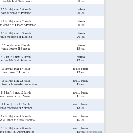
vento debole di Tramontana
20 km
3.7 km/h | max 6.6 km/h
ottima
bava di vento di Ponente
20 km
6.8 km/h | max 7.7 km/h
ottima
to debole di Libeccio/Ponente
20 km
8.5 km/h | max 9.3 km/h
ottima
vento moderato di Libeccio
20 km
4.1 km/h | max 7 km/h
ottima
vento debole di Ponente
19 km
4.5 km/h | max 12 km/h
ottima
vento debole di Scirocco
17 km
15 km/h | max 17 km/h
molto buona
vento teso di Libeccio
15 km
16 km/h | max 22 km/h
molto buona
o teso di Maestrale/Tramontana
15 km
8.3 km/h | max 12 km/h
molto buona
vento moderato di Ponente
11 km
8 km/h | max 8.1 km/h
molto buona
vento moderato di Scirocco
13 km
3.4 km/h | max 4.5 km/h
molto buona
va di vento di Ostro/Libeccio
15 km
7.7 km/h | max 7.8 km/h
molto buona
nto debole di Ostro/Scirocco
15 km
www.jqwidgets.com