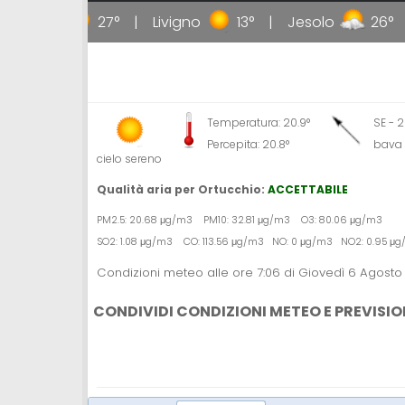
llipoli
27°
Livigno
13°
Jesolo
26°
Temperatura: 20.9°
SE - 
Percepita: 20.8°
bava 
cielo sereno
Qualità aria per Ortucchio:
ACCETTABILE
PM2.5: 20.68 μg/m3 PM10: 32.81 μg/m3 O3: 80.06 μg/m3
SO2: 1.08 μg/m3 CO: 113.56 μg/m3 NO: 0 μg/m3 NO2: 0.95 μ
Condizioni meteo alle ore 7:06 di Giovedì 6 Agosto
CONDIVIDI CONDIZIONI METEO E PREVISIO