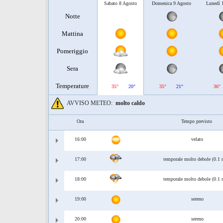
Sabato 8 Agosto
Domenica 9 Agosto
Lunedì 
Notte
Mattina
Pomeriggio
Sera
Temperature
35°
20°
35°
21°
36°
AVVISO METEO:
molto caldo
Ora
Tempo previsto
16:00
velato
17:00
temporale molto debole (0.1
18:00
temporale molto debole (0.1
19:00
sereno
20:00
sereno