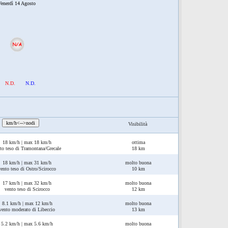
enerdì 14 Agosto
N.D.
N.D.
:
km/h<-->nodi
Visibilità
18 km/h | max 18 km/h
ottima
to teso di Tramontana/Grecale
18 km
18 km/h | max 31 km/h
molto buona
vento teso di Ostro/Scirocco
10 km
17 km/h | max 32 km/h
molto buona
vento teso di Scirocco
12 km
8.1 km/h | max 12 km/h
molto buona
vento moderato di Libeccio
13 km
5.2 km/h | max 5.6 km/h
molto buona