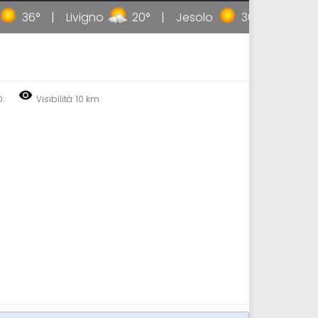
36°
Livigno
20°
Jesolo
36°
Taormi
D.
Visibilità: 10 km