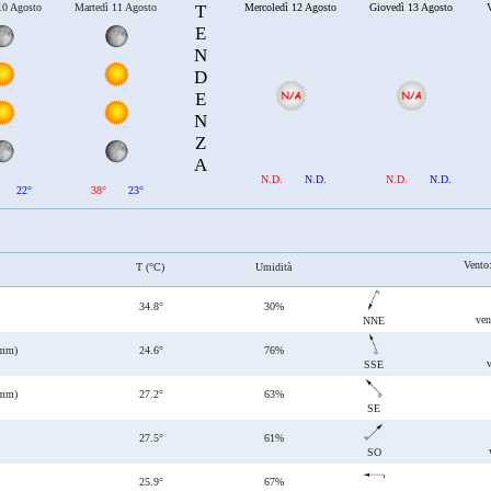
10 Agosto
Martedì 11 Agosto
T
Mercoledì 12 Agosto
Giovedì 13 Agosto
V
E
N
D
E
N
Z
A
N.D.
N.D.
N.D.
N.D.
22°
38°
23°
Vento
T (°C)
Umidità
34.8°
30%
ven
NNE
 mm)
24.6°
76%
SSE
 mm)
27.2°
63%
SE
27.5°
61%
SO
25.9°
67%