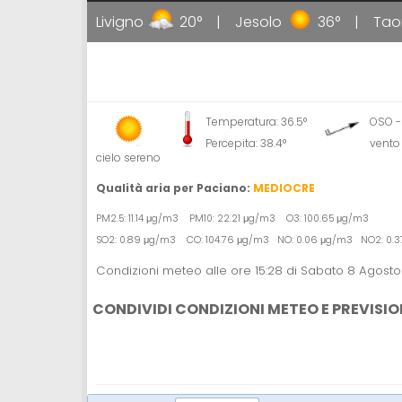
36°
Livigno
20°
Jesolo
36°
Taorm
Temperatura: 36.5°
OSO -
Percepita: 38.4°
vento
cielo sereno
Qualità aria per Paciano:
MEDIOCRE
PM2.5: 11.14 μg/m3 PM10: 22.21 μg/m3 O3: 100.65 μg/m3
SO2: 0.89 μg/m3 CO: 104.76 μg/m3 NO: 0.06 μg/m3 NO2: 0.3
Condizioni meteo alle ore 15:28 di Sabato 8 Agost
CONDIVIDI CONDIZIONI METEO E PREVISIO