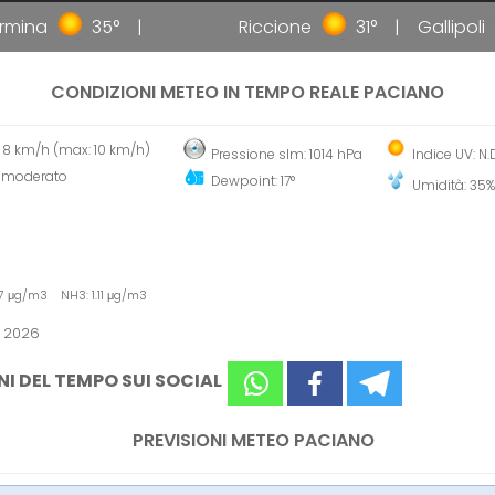
ina
35°
Riccione
31°
Gallipoli
CONDIZIONI METEO IN TEMPO REALE PACIANO
 8 km/h (max: 10 km/h)
Pressione slm: 1014 hPa
Indice UV: N.
 moderato
Dewpoint: 17°
Umidità: 35%
7 μg/m3 NH3: 1.11 μg/m3
o 2026
NI DEL TEMPO SUI SOCIAL
PREVISIONI METEO PACIANO