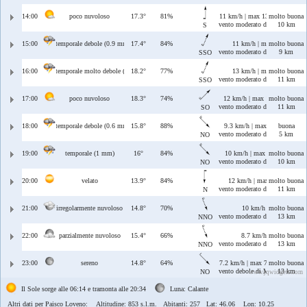
14:00
poco nuvoloso
17.3°
81%
11 km/h | max 13 km/h
molto buona
vento moderato di Ostro
10 km
S
15:00
temporale debole (0.9 mm)
17.4°
84%
11 km/h | max 14 km/h
molto buona
vento moderato di Ostro/Libecc
9 km
SSO
16:00
temporale molto debole (0.1 mm)
18.2°
77%
13 km/h | max 13 km/h
molto buona
vento moderato di Ostro/Libecc
11 km
SSO
17:00
poco nuvoloso
18.3°
74%
12 km/h | max 17 km/h
molto buona
vento moderato di Libeccio
11 km
SO
18:00
temporale debole (0.6 mm)
15.8°
88%
9.3 km/h | max 15 km/h
buona
vento moderato di Maestrale
5 km
NO
19:00
temporale (1 mm)
16°
84%
10 km/h | max 14 km/h
molto buona
vento moderato di Maestrale
10 km
NO
20:00
velato
13.9°
84%
12 km/h | max 19 km/h
molto buona
vento moderato di Tramontana
11 km
N
21:00
irregolarmente nuvoloso
14.8°
70%
10 km/h | max 13 km/
molto buona
vento moderato di Maestrale/T
13 km
NNO
22:00
parzialmente nuvoloso
15.4°
66%
8.7 km/h | max 10 km/
molto buona
vento moderato di Maestrale/T
13 km
NNO
23:00
sereno
14.8°
64%
7.2 km/h | max 7.7 km/h
molto buona
vento debole di Maestrale
13 km
NO
www.jqwidgets.com
Il Sole sorge alle 06:14 e tramonta alle 20:34
Luna: Calante
Altri dati per Paisco Loveno:
Altitudine: 853 s.l.m. Abitanti: 257 Lat: 46.06 Lon: 10.25