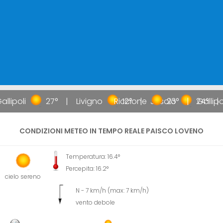
llipoli
27°
Livigno
Riccione
12°
Jesolo
23°
24°
Gallipol
CONDIZIONI METEO IN TEMPO REALE PAISCO LOVENO
Temperatura: 16.4°
Percepita: 16.2°
cielo sereno
N - 7 km/h (max: 7 km/h)
vento debole