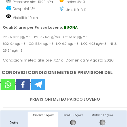
Pressione slm: 1020 hPa
Indice UV: 0
Dewpoint: 13°
Umidità: 81%
Visibilità: 10 km
Qualità aria per Paisco Loveno:
BUONA
PM2.5: 4.68 μg/m3 PM10: 7.52 μg/m3 O3: 57.58 μg/m3
SO2: 0.4 μg/m3 CO: 135.41 μg/m3 NO: 0.01 μg/m3 NO2: 4.03 μg/m3 NH3:
28.64 μg/m3
Condizioni meteo alle ore 7:27 di Domenica 9 Agosto 2026
CONDIVIDI CONDIZIONI METEO E PREVISIONI DEL
TEMPO SUI SOCIAL
PREVISIONI METEO PAISCO LOVENO
Domenica 9 Agosto
Lunedì 10 Agosto
Martedì 11 Agosto
Merc
Notte