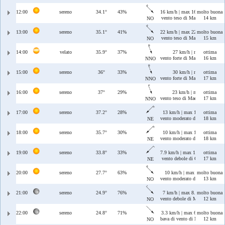
12:00
sereno
34.1°
43%
16 km/h | max 16 km/h
molto buona
vento teso di Maestrale
14 km
NO
13:00
sereno
35.1°
41%
22 km/h | max 22 km/h
molto buona
vento teso di Maestrale
15 km
NO
14:00
velato
35.9°
37%
27 km/h | max 27 km/h
ottima
vento forte di Maestrale/Tramon
16 km
NNO
15:00
sereno
36°
33%
30 km/h | max 30 km/h
ottima
vento forte di Maestrale/Tramon
17 km
NNO
16:00
sereno
37°
29%
23 km/h | max 23 km/h
ottima
vento teso di Maestrale/Tramon
17 km
NNO
17:00
sereno
37.2°
28%
13 km/h | max 13 km/h
ottima
vento moderato di Grecale
18 km
NE
18:00
sereno
35.7°
30%
10 km/h | max 11 km/h
ottima
vento moderato di Grecale
18 km
NE
19:00
sereno
33.8°
33%
7.9 km/h | max 11 km/h
ottima
vento debole di Grecale
17 km
NE
20:00
sereno
27.7°
63%
10 km/h | max 11 km/h
molto buona
vento moderato di Maestrale
13 km
NO
21:00
sereno
24.9°
76%
7 km/h | max 8.8 km/h
molto buona
vento debole di Maestrale
12 km
NO
22:00
sereno
24.8°
71%
3.3 km/h | max 6.2 km/h
molto buona
bava di vento di Maestrale
12 km
NO