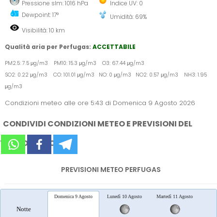
Pressione slm: 1016 hPa
Indice UV: 0
Dewpoint: 17°
Umidità: 69%
Visibilità: 10 km
Qualità aria per Perfugas:
ACCETTABILE
PM2.5: 7.5 μg/m3 PM10: 15.3 μg/m3 O3: 67.44 μg/m3
SO2: 0.22 μg/m3 CO: 101.01 μg/m3 NO: 0 μg/m3 NO2: 0.57 μg/m3 NH3: 1.95
μg/m3
Condizioni meteo alle ore 5:43 di Domenica 9 Agosto 2026
CONDIVIDI CONDIZIONI METEO E PREVISIONI DEL
TEMPO SUI SOCIAL
PREVISIONI METEO PERFUGAS
Domenica 9 Agosto
Lunedì 10 Agosto
Martedì 11 Agosto
Merc
Notte