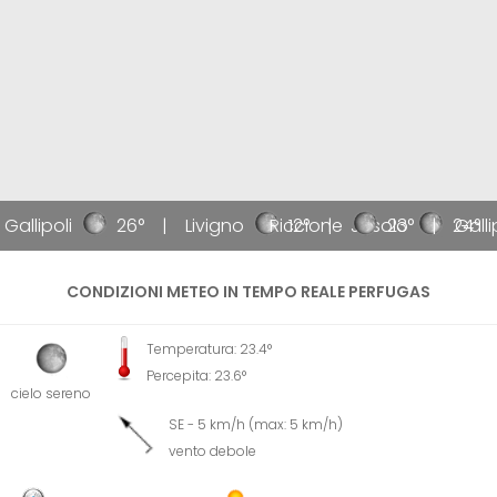
Gallipoli
26°
Livigno
Riccione
12°
Jesolo
23°
24°
Gallip
CONDIZIONI METEO IN TEMPO REALE PERFUGAS
Temperatura: 23.4°
Percepita: 23.6°
cielo sereno
SE - 5 km/h (max: 5 km/h)
vento debole