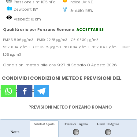
Pressione slm: 1015 hPa
Indice UV: N.D.
Dewpoint: 19°
Umidità: 58%
Visibilità: 10 km
Qualità aria per Ponzano Romano:
ACCETTABILE
PM2.5: 8.06 μg/m3 PM10: 22.58 μg/m3 O3: 95.39 μg/m3
SO2: 0.84 μg/m3 CO: 99.75 μg/m3 NO: 0.04 μg/m3 NO2: 0.48 μg/m3 NH3:
1.06 μg/m3
Condizioni meteo alle ore 9:27 di Sabato 8 Agosto 2026
CONDIVIDI CONDIZIONI METEO E PREVISIONI DEL
TEMPO SUI SOCIAL
PREVISIONI METEO PONZANO ROMANO
Sabato 8 Agosto
Domenica 9 Agosto
Lunedì 10 Agosto
Marted
Notte