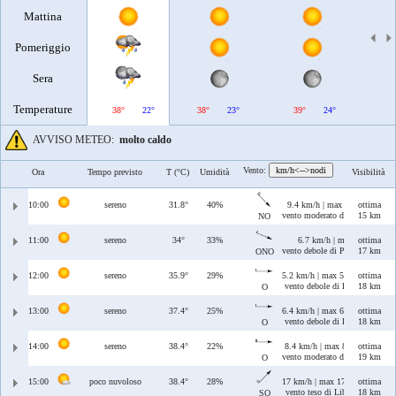
Mattina
Pomeriggio
Sera
Temperature
38°
22°
38°
23°
39°
24°
40°
AVVISO METEO:
molto caldo
Vento:
km/h<-->nodi
Ora
Tempo previsto
T (°C)
Umidità
Visibilità
10:00
sereno
31.8°
40%
9.4 km/h | max 9.4 km/h
ottima
vento moderato di Maestrale
15 km
NO
11:00
sereno
34°
33%
6.7 km/h | max 6.7 km/h
ottima
vento debole di Ponente/Maestr
17 km
ONO
12:00
sereno
35.9°
29%
5.2 km/h | max 5.2 km/h
ottima
vento debole di Ponente
18 km
O
13:00
sereno
37.4°
25%
6.4 km/h | max 6.4 km/h
ottima
vento debole di Ponente
18 km
O
14:00
sereno
38.4°
22%
8.4 km/h | max 8.7 km/h
ottima
vento moderato di Ponente
19 km
O
15:00
poco nuvoloso
38.4°
28%
17 km/h | max 17 km/h
ottima
vento teso di Libeccio
18 km
SO