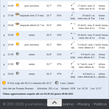
16:00
poco nuvoloso
34.7°
37%
17 km/h | max 21 km/h
ottima
vento teso di Grecale
16 km
NE
17:00
temporale forte (7.8 mm)
24.7°
81%
19 km/h | max 29 km/h
buona
vento teso di Tramontana/Greca
5 km
NNE
18:00
temporale debole (0.7 mm)
26.6°
64%
25 km/h | max 25 km/h
molto buona
vento forte di Levante
13 km
E
19:00
sereno
28.3°
52%
16 km/h | max 16 km/h
molto buona
vento teso di Levante
15 km
E
20:00
poco nuvoloso
26.5°
60%
5.6 km/h | max 12 km/h
molto buona
vento debole di Grecale
14 km
NE
21:00
sereno
26.8°
51%
4.8 km/h | max 6.2 km/h
ottima
vento debole di Grecale/Levante
15 km
ENE
22:00
sereno
26.7°
47%
6.7 km/h | max 7.7 km/h
ottima
vento debole di Grecale
16 km
NE
23:00
sereno
26.4°
47%
4.8 km/h | max 7.9 km/h
ottima
vento debole di Tramontana/Gre
16 km
NNE
www.jqwidgets.com
Il Sole sorge alle 06:13 e tramonta alle 20:17
Luna: Calante
Altri dati per Ponzano Romano:
Altitudine: 205 s.l.m. Abitanti: 1028 Lat: 42.26 Lon: 12.57
Ultimo aggiornamento eseguito alle ore 03:38 del giorno 08-08-2026
© 2011-2026 youmeteo.com |
Chi siamo
-
Privacy
-
Politica