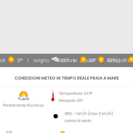
li
31°
Livigno
Riccione
20°
Jesolo
33°
33°
Gallipoli
Tao
CONDIZIONI METEO IN TEMPO REALE PRAIA A MARE
Temperatura: 32.9°
Percepita: 36°
Parzialmente Nuvoloso
NNO - 1 km/h (max: 5 km/h)
calma di vento