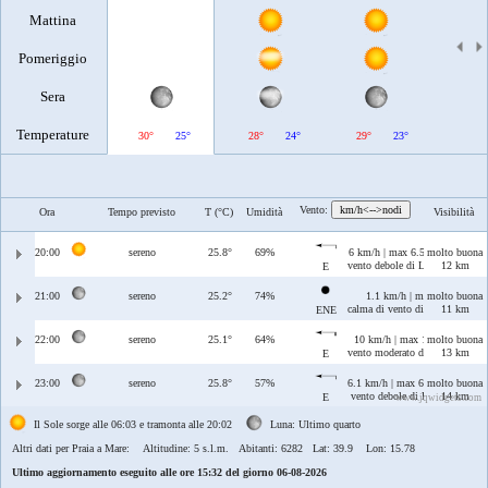
Mattina
Pomeriggio
Sera
Temperature
30°
25°
28°
24°
29°
23°
32°
Vento:
km/h<-->nodi
Ora
Tempo previsto
T (°C)
Umidità
Visibilità
20:00
sereno
25.8°
69%
6 km/h | max 6.5 km/h
molto buona
vento debole di Levante
12 km
E
21:00
sereno
25.2°
74%
1.1 km/h | max 4.6 km/h
molto buona
calma di vento di Grecale/Levan
11 km
ENE
22:00
sereno
25.1°
64%
10 km/h | max 10 km/h
molto buona
vento moderato di Levante
13 km
E
23:00
sereno
25.8°
57%
6.1 km/h | max 6.3 km/h
molto buona
vento debole di Levante
14 km
E
www.jqwidgets.com
Il Sole sorge alle 06:03 e tramonta alle 20:02
Luna: Ultimo quarto
Altri dati per Praia a Mare:
Altitudine: 5 s.l.m. Abitanti: 6282 Lat: 39.9 Lon: 15.78
Ultimo aggiornamento eseguito alle ore 15:32 del giorno 06-08-2026