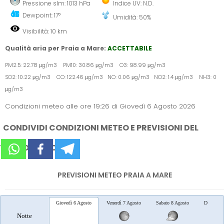
Pressione slm: 1013 hPa
Indice UV: N.D.
Dewpoint: 17°
Umidità: 50%
Visibilità: 10 km
Qualità aria per Praia a Mare:
ACCETTABILE
PM2.5: 22.78 μg/m3 PM10: 30.86 μg/m3 O3: 98.99 μg/m3
SO2: 10.22 μg/m3 CO: 122.46 μg/m3 NO: 0.06 μg/m3 NO2: 1.4 μg/m3 NH3: 0
μg/m3
Condizioni meteo alle ore 19:26 di Giovedì 6 Agosto 2026
CONDIVIDI CONDIZIONI METEO E PREVISIONI DEL
TEMPO SUI SOCIAL
PREVISIONI METEO PRAIA A MARE
Giovedì 6 Agosto
Venerdì 7 Agosto
Sabato 8 Agosto
Domenica
Notte