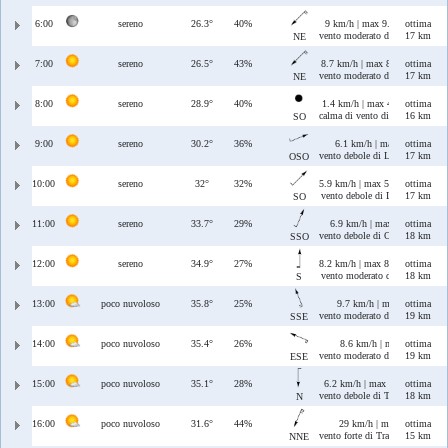
6:00
sereno
26.3°
40%
9 km/h | max 9.3 km/h
ottima
vento moderato di Grecale
17 km
NE
7:00
sereno
26.5°
43%
8.7 km/h | max 8.9 km/h
ottima
vento moderato di Grecale
17 km
NE
8:00
sereno
28.9°
40%
1.4 km/h | max 4.5 km/h
ottima
calma di vento di Libeccio
16 km
SO
9:00
sereno
30.2°
36%
6.1 km/h | max 6.2 km/h
ottima
vento debole di Libeccio/Ponen
17 km
OSO
10:00
sereno
32°
32%
5.9 km/h | max 5.9 km/h
ottima
vento debole di Libeccio
17 km
SO
11:00
sereno
33.7°
29%
6.9 km/h | max 6.9 km/h
ottima
vento debole di Ostro/Libeccio
18 km
SSO
12:00
sereno
34.9°
27%
8.2 km/h | max 8.4 km/h
ottima
vento moderato di Ostro
18 km
S
13:00
poco nuvoloso
35.8°
25%
9.7 km/h | max 10 km/h
ottima
vento moderato di Ostro/Sciroc
19 km
SSE
14:00
poco nuvoloso
35.4°
26%
8.6 km/h | max 9.1 km/h
ottima
vento moderato di Levante/Scir
19 km
ESE
15:00
poco nuvoloso
35.1°
28%
6.2 km/h | max 9.4 km/h
ottima
vento debole di Tramontana
18 km
N
16:00
poco nuvoloso
31.6°
44%
29 km/h | max 29 km/h
ottima
vento forte di Tramontana/Greca
15 km
NNE