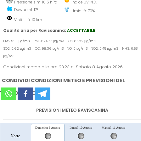
Pressione slm: 1015 hPa
Indice UV: N.D.
Dewpoint: 17°
Umidità: 79%
Visibilità: 10 km
Qualità aria per Raviscanina:
ACCETTABILE
PM2.5: 10 μg/m3 PM10: 24.77 μg/m3 O3: 85.82 μg/m3
SO2: 0.62 μg/m3 CO: 98.36 μg/m3 NO: 0 μg/m3 NO2: 0.45 μg/m3 NH3: 0.58
μg/m3
Condizioni meteo alle ore 23:23 di Sabato 8 Agosto 2026
CONDIVIDI CONDIZIONI METEO E PREVISIONI DEL
TEMPO SUI SOCIAL
PREVISIONI METEO RAVISCANINA
Domenica 9 Agosto
Lunedì 10 Agosto
Martedì 11 Agosto
Merc
Notte