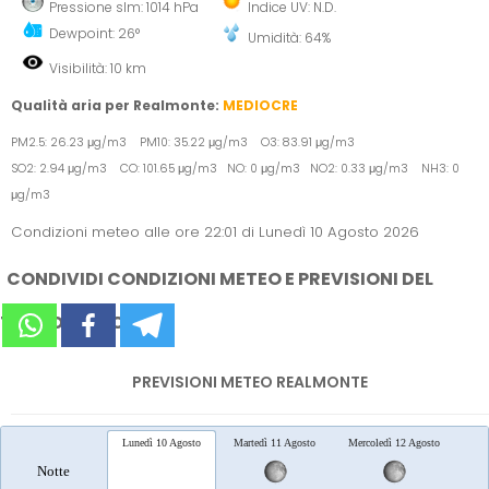
Pressione slm: 1014 hPa
Indice UV: N.D.
Dewpoint: 26°
Umidità: 64%
Visibilità: 10 km
Qualità aria per Realmonte:
MEDIOCRE
PM2.5: 26.23 μg/m3 PM10: 35.22 μg/m3 O3: 83.91 μg/m3
SO2: 2.94 μg/m3 CO: 101.65 μg/m3 NO: 0 μg/m3 NO2: 0.33 μg/m3 NH3: 0
μg/m3
Condizioni meteo alle ore 22:01 di Lunedì 10 Agosto 2026
CONDIVIDI CONDIZIONI METEO E PREVISIONI DEL
TEMPO SUI SOCIAL
PREVISIONI METEO REALMONTE
Lunedì 10 Agosto
Martedì 11 Agosto
Mercoledì 12 Agosto
Gio
Notte