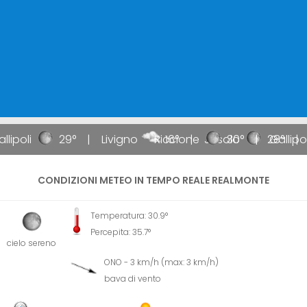
llipoli
29°
Livigno
Riccione
16°
Jesolo
30°
28°
Gallipol
CONDIZIONI METEO IN TEMPO REALE REALMONTE
Temperatura: 30.9°
Percepita: 35.7°
cielo sereno
ONO - 3 km/h (max: 3 km/h)
bava di vento