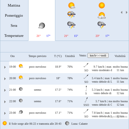
Mattina
Pomeriggio
Sera
Temperature
21°
17°
21°
15°
23°
17°
23°
Vento:
km/h<-->nodi
Ora
Tempo previsto
T (°C)
Umidità
Visibilità
19:00
poco nuvoloso
18.9°
76%
9.7 km/h | max 11 km/h
molto buona
vento moderato di Libeccio
11 km
SO
20:00
poco nuvoloso
18°
78%
5.4 km/h | max 12 km/h
molto buona
vento debole di Libeccio
11 km
SO
21:00
sereno
17.5°
74%
5.3 km/h | max 10 km/h
molto buona
vento debole di Ostro
12 km
S
22:00
sereno
17.6°
71%
5.7 km/h | max 12 km/h
molto buona
vento debole di Ostro/Libeccio
12 km
SSO
23:00
poco nuvoloso
17.1°
71%
7.8 km/h | max 12 km/h
molto buona
vento debole di Libeccio
12 km
SO
www.jqwidgets.com
Il Sole sorge alle 06:22 e tramonta alle 20:43
Luna: Calante