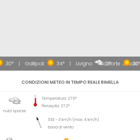
30°
Gallipoli
34°
Livigno
Riccione
21°
Jesolo
30°
CONDIZIONI METEO IN TEMPO REALE RIMELLA
Temperatura: 27.5°
Percepita: 27.2°
nubi sparse
SSE - 3 km/h (max: 4 km/h)
bava di vento