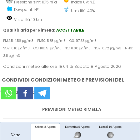
Pressione slm: 1015 hPa
Indice UV: N.D.
Dewpoint: 14°
Umidità: 40%
Visibilità: 10 km
Qualità aria per Rimella:
ACCETTABILE
PM2.5: 4.56 μg/m3 PM10: 5.58 μg/m3 O3: 97.55 μg/m3
SO2: 0.16 μg/m3 CO: 108.91 μg/m3 NO: 0.06 μg/m3 NO2: 0.72 μg/m3 NH3:
3.11 μg/m3
Condizioni meteo alle ore 18:04 di Sabato 8 Agosto 2026
CONDIVIDI CONDIZIONI METEO E PREVISIONI DEL
TEMPO SUI SOCIAL
PREVISIONI METEO RIMELLA
Sabato 8 Agosto
Domenica 9 Agosto
Lunedì 10 Agosto
Marted
Notte