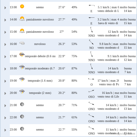
13:00
sereno
27.6°
49%
5.1 km/h | max 6 km/h
molto buona
vento debole di Levante
14 km
E
14:00
parzialmente nuvoloso
27.7°
49%
3.2 km/h | max 4.9 km/h
molto buona
bava di vento di Levante
15 km
E
15:00
parzialmente nuvoloso
27°
54%
12 km/h | max 12 km/
molto buona
vento moderato di Maestrale/T
14 km
NNO
16:00
nuvoloso
26.3°
53%
9.8 km/h | max 9.9 km/h
molto buona
vento moderato di Maestrale
15 km
NO
17:00
temporale debole (0.6 mm)
22.9°
75%
9.1 km/h | max 11 km/
molto buona
vento moderato di Maestrale/T
12 km
NNO
18:00
temporale moderato (6.7 mm)
20.6°
87%
14 km/h | max 16 km/
buona
vento moderato di Maestrale/T
7 km
NNO
19:00
temporale (1.6 mm)
20.8°
80%
17 km/h | max 26 km/h
buona
vento teso di Ponente
7 km
O
20:00
temporale (2 mm)
20.2°
80%
16 km/h | max 25 km/h
molto buona
vento teso di Libeccio/Ponente
11 km
OSO
21:00
sereno
20.7°
71%
14 km/h | max 20 km/h
molto buona
vento moderato di Ponente/Maes
13 km
ONO
22:00
sereno
21.7°
61%
14 km/h | max 17 km/h
molto buona
vento moderato di Ponente/Maes
14 km
ONO
23:00
sereno
22.7°
55%
11 km/h | max 15 km/h
molto buona
vento moderato di Ponente/Maes
15 km
ONO
www.jqwidgets.com