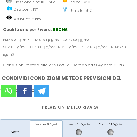
Pressione slm: 1018 hPa
Indice UV: 0
Dewpoint: 19°
Umidità: 75%
Visibilità: 10 km
Qualità aria per Rivara:
BUONA
PM2.5: 3.1 μg/m3 PM10: 5.11 μg/m3 O3: 47.08 μg/m3
SO2: 0.1 μg/m3 CO: 80.11 μg/m3 NO: 0 μg/m3 NO2: 1.34 μg/m3 NH3: 4.53
μg/m3
Condizioni meteo alle ore 6:29 di Domenica 9 Agosto 2026
CONDIVIDI CONDIZIONI METEO E PREVISIONI DEL
TEMPO SUI SOCIAL
PREVISIONI METEO RIVARA
Domenica 9 Agosto
Lunedì 10 Agosto
Martedì 11 Agosto
Merc
Notte