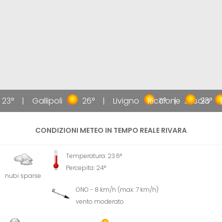
23°
Gallipoli
26°
Livigno
Riccione
11°
Jesolo
23°
CONDIZIONI METEO IN TEMPO REALE RIVARA
Temperatura: 23.6°
Percepita: 24°
nubi sparse
ONO - 8 km/h (max: 7 km/h)
vento moderato