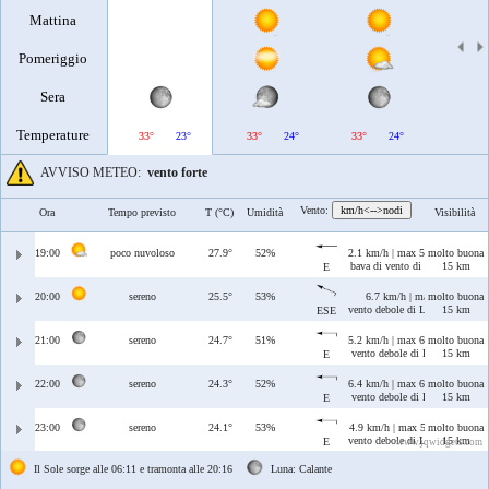
Mattina
Pomeriggio
Sera
Temperature
33°
23°
33°
24°
33°
24°
34°
AVVISO METEO:
vento forte
Vento:
km/h<-->nodi
Ora
Tempo previsto
T (°C)
Umidità
Visibilità
19:00
poco nuvoloso
27.9°
52%
2.1 km/h | max 5.4 km/h
molto buona
bava di vento di Levante
15 km
E
20:00
sereno
25.5°
53%
6.7 km/h | max 7.2 km/h
molto buona
vento debole di Levante/Scirocc
15 km
ESE
21:00
sereno
24.7°
51%
5.2 km/h | max 6.1 km/h
molto buona
vento debole di Levante
15 km
E
22:00
sereno
24.3°
52%
6.4 km/h | max 6.8 km/h
molto buona
vento debole di Levante
15 km
E
23:00
sereno
24.1°
53%
4.9 km/h | max 5 km/h
molto buona
vento debole di Levante
15 km
E
www.jqwidgets.com
Il Sole sorge alle 06:11 e tramonta alle 20:16
Luna: Calante