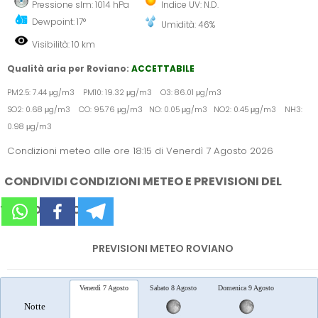
Pressione slm: 1014 hPa
Indice UV: N.D.
Dewpoint: 17°
Umidità: 46%
Visibilità: 10 km
Qualità aria per Roviano:
ACCETTABILE
PM2.5: 7.44 μg/m3 PM10: 19.32 μg/m3 O3: 86.01 μg/m3
SO2: 0.68 μg/m3 CO: 95.76 μg/m3 NO: 0.05 μg/m3 NO2: 0.45 μg/m3 NH3:
0.98 μg/m3
Condizioni meteo alle ore 18:15 di Venerdì 7 Agosto 2026
CONDIVIDI CONDIZIONI METEO E PREVISIONI DEL
TEMPO SUI SOCIAL
PREVISIONI METEO ROVIANO
Venerdì 7 Agosto
Sabato 8 Agosto
Domenica 9 Agosto
Lunedì 
Notte