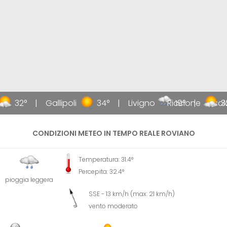
32°
Gallipoli
34°
Livigno
Riccione
19°
Jesol
3
CONDIZIONI METEO IN TEMPO REALE ROVIANO
Temperatura: 31.4°
Percepita: 32.4°
pioggia leggera
SSE - 13 km/h (max: 21 km/h)
vento moderato