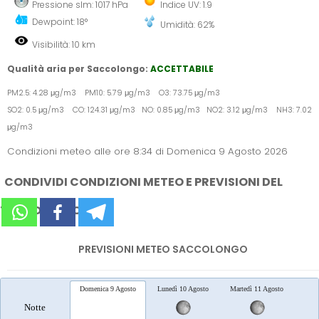
Pressione slm: 1017 hPa
Indice UV: 1.9
Dewpoint: 18°
Umidità: 62%
Visibilità: 10 km
Qualità aria per Saccolongo:
ACCETTABILE
PM2.5: 4.28 μg/m3 PM10: 5.79 μg/m3 O3: 73.75 μg/m3
SO2: 0.5 μg/m3 CO: 124.31 μg/m3 NO: 0.85 μg/m3 NO2: 3.12 μg/m3 NH3: 7.02
μg/m3
Condizioni meteo alle ore 8:34 di Domenica 9 Agosto 2026
CONDIVIDI CONDIZIONI METEO E PREVISIONI DEL
TEMPO SUI SOCIAL
PREVISIONI METEO SACCOLONGO
Domenica 9 Agosto
Lunedì 10 Agosto
Martedì 11 Agosto
Merc
Notte