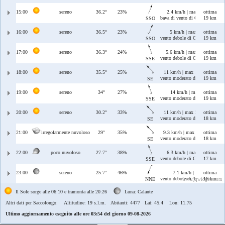
15:00
sereno
36.2°
23%
2.4 km/h | max 4.7 km/h
ottima
bava di vento di Ostro/Libeccio
19 km
SSO
16:00
sereno
36.5°
23%
5 km/h | max 7 km/h
ottima
vento debole di Ostro/Libeccio
19 km
SSO
17:00
sereno
36.3°
24%
5.6 km/h | max 8.5 km/h
ottima
vento debole di Ostro/Scirocco
19 km
SSE
18:00
sereno
35.5°
25%
11 km/h | max 12 km/h
ottima
vento moderato di Scirocco
19 km
SE
19:00
sereno
34°
27%
14 km/h | max 14 km/h
ottima
vento moderato di Ostro/Sciroc
19 km
SSE
20:00
sereno
30.2°
33%
11 km/h | max 21 km/h
ottima
vento moderato di Scirocco
18 km
SE
21:00
irregolarmente nuvoloso
29°
35%
9.3 km/h | max 20 km/h
ottima
vento moderato di Scirocco
18 km
SE
22:00
poco nuvoloso
27.7°
38%
6.3 km/h | max 17 km/h
ottima
vento debole di Ostro/Scirocco
17 km
SSE
23:00
sereno
25.7°
46%
7.1 km/h | max 9 km/h
ottima
vento debole di Tramontana/Gre
16 km
NNE
www.jqwidgets.com
Il Sole sorge alle 06:10 e tramonta alle 20:26
Luna: Calante
Altri dati per Saccolongo:
Altitudine: 19 s.l.m. Abitanti: 4477 Lat: 45.4 Lon: 11.75
Ultimo aggiornamento eseguito alle ore 03:54 del giorno 09-08-2026