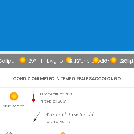
allipoli
29°
Livigno
Riccione
15°
Jesolo
26°
28°
Gallipo
CONDIZIONI METEO IN TEMPO REALE SACCOLONGO
Temperatura: 26.3°
Percepita: 26.3°
cielo sereno
NNE - 3 km/h (max: 8 km/h)
bava di vento