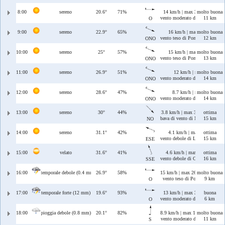
8:00
sereno
20.6°
71%
14 km/h | max 32 km/h
molto buona
vento moderato di Ponente
11 km
O
9:00
sereno
22.9°
65%
16 km/h | max 28 km/h
molto buona
vento teso di Ponente/Maestrale
12 km
ONO
10:00
sereno
25°
57%
15 km/h | max 21 km/h
molto buona
vento teso di Ponente/Maestrale
13 km
ONO
11:00
sereno
26.9°
51%
12 km/h | max 12 km/h
molto buona
vento moderato di Ponente/Maes
14 km
ONO
12:00
sereno
28.6°
47%
8.7 km/h | max 8.7 km/h
molto buona
vento moderato di Ponente/Maes
14 km
ONO
13:00
sereno
30°
44%
3.8 km/h | max 3.8 km/h
ottima
bava di vento di Maestrale
15 km
NO
14:00
sereno
31.1°
42%
4.1 km/h | max 4.6 km/h
ottima
vento debole di Levante/Scirocc
15 km
ESE
15:00
velato
31.6°
41%
4.6 km/h | max 5.8 km/h
ottima
vento debole di Ostro/Scirocco
16 km
SSE
16:00
temporale debole (0.4 mm)
26.9°
58%
15 km/h | max 26 km/h
molto buona
vento teso di Ponente
9 km
O
17:00
temporale forte (12 mm)
19.6°
93%
13 km/h | max 35 km/h
buona
vento moderato di Ponente
6 km
O
18:00
pioggia debole (0.8 mm)
20.1°
82%
8.9 km/h | max 14 km/h
molto buona
vento moderato di Ostro
11 km
S