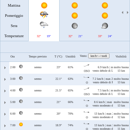
Mattina
Pomeriggio
Sera
Temperature
32°
19°
32°
21°
33°
24°
3
Vento:
km/h<-->nodi
Ora
Tempo previsto
T (°C)
Umidità
Visibilità
2:00
sereno
23°
61%
6.9 km/h | max 16 km/h
molto buona
vento debole di Libeccio/Ponen
13 km
OSO
3:00
sereno
22.1°
63%
7.2 km/h | max 20 km/h
molto buona
vento debole di Ponente
13 km
O
4:00
sereno
21.5°
65%
7.5 km/h | max 22 km/h
molto buona
vento debole di Libeccio/Ponen
13 km
OSO
5:00
sereno
21°
66%
8.6 km/h | max 29 km/h
molto buona
vento moderato di Ponente
13 km
O
6:00
sereno
20°
70%
13 km/h | max 28 km/h
molto buona
vento moderato di Ponente
12 km
O
7:00
sereno
18.9°
74%
13 km/h | max 30 km/h
molto buona
vento moderato di Ponente
11 km
O