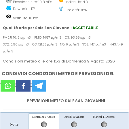
Pressione slm: 1018 hPa
Indice UV: N.D.
Dewpoint: 17°
Umidità: 76%
Visibilità: 10 km
Qualità aria per Sale San Giovanni:
ACCETTABILE
PM2.5: 10.13 μg/m3 PM10: 14.87 μg/m3 O3: 93.65 μg/m3
SO2: 0.96 μg/m3 CO: 121.55 μg/m3 NO: 0 μg/m3 NO2: 1.47 μg/m3 NH3: 1.49
μg/m3
Condizioni meteo alle ore 1:53 di Domenica 9 Agosto 2026
CONDIVIDI CONDIZIONI METEO E PREVISIONI DEL
TEMPO SUI SOCIAL
PREVISIONI METEO SALE SAN GIOVANNI
Domenica 9 Agosto
Lunedì 10 Agosto
Martedì 11 Agosto
Merc
Notte