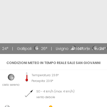
24°
Gallipoli
26°
Livigno
Riccione
14°
Jesolo
24°
CONDIZIONI METEO IN TEMPO REALE SALE SAN GIOVANNI
Temperatura: 23.6°
Percepita: 23.9°
cielo sereno
SO - 4 km/h (max: 4 km/h)
vento debole