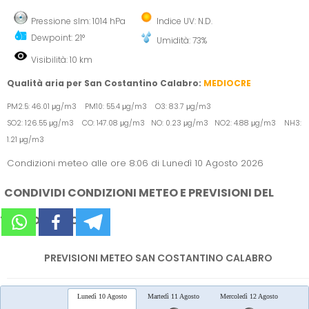
Pressione slm: 1014 hPa
Indice UV: N.D.
Dewpoint: 21°
Umidità: 73%
Visibilità: 10 km
Qualità aria per San Costantino Calabro:
MEDIOCRE
PM2.5: 46.01 μg/m3 PM10: 55.4 μg/m3 O3: 83.7 μg/m3
SO2: 126.55 μg/m3 CO: 147.08 μg/m3 NO: 0.23 μg/m3 NO2: 4.88 μg/m3 NH3:
1.21 μg/m3
Condizioni meteo alle ore 8:06 di Lunedì 10 Agosto 2026
CONDIVIDI CONDIZIONI METEO E PREVISIONI DEL
TEMPO SUI SOCIAL
PREVISIONI METEO SAN COSTANTINO CALABRO
Lunedì 10 Agosto
Martedì 11 Agosto
Mercoledì 12 Agosto
Gio