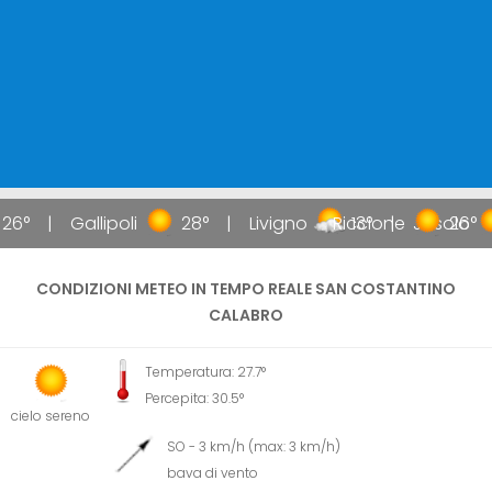
26°
Gallipoli
28°
Livigno
Riccione
13°
Jesolo
26°
CONDIZIONI METEO IN TEMPO REALE SAN COSTANTINO
CALABRO
Temperatura: 27.7°
Percepita: 30.5°
cielo sereno
SO - 3 km/h (max: 3 km/h)
bava di vento