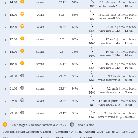
14:00
sereno
32.1°
52%
18 km/h | max 18 km/h
molto buona
vento teso di Maestrale
13 km
NO
15:00
velato
31.9°
53%
19 km/h | max 19 km/h
molto buona
vento teso di Maestrale
13 km
NO
16:00
velato
30.4°
62%
22 km/h | max 23 km/h
molto buona
vento teso di Maestrale/Tramon
12 km
NNO
17:00
sereno
29°
68%
17 km/h | max 17 km/h
molto buona
vento teso di Maestrale/Tramon
11 km
NNO
18:00
sereno
28°
75%
16 km/h | max 16 km/h
molto buona
vento teso di Maestrale/Tramon
10 km
NNO
19:00
sereno
26.1°
84%
16 km/h | max 16 km/h
molto buona
vento teso di Maestrale/Tramon
10 km
NNO
20:00
sereno
23.8°
98%
9.8 km/h | max 16 km/
molto buona
vento moderato di Maestrale/T
9 km
NNO
21:00
sereno
23.6°
94%
7.2 km/h | max 12 km/h
molto buona
vento debole di Maestrale/Tram
9 km
NNO
22:00
velato
23.4°
92%
4.4 km/h | max 8.8 km/h
molto buona
vento debole di Maestrale
9 km
NO
23:00
sereno
23.1°
90%
3.7 km/h | max 5.3 km/h
molto buona
bava di vento di Ponente/Maestr
9 km
ONO
www.jqwidgets.com
Il Sole sorge alle 06:08 e tramonta alle 19:53
Luna: Calante
Altri dati per San Costantino Calabro:
Altitudine: 454 s.l.m. Abitanti: 2308 Lat: 38.63 Lon: 16.07