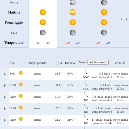
Notte
Mattina
Pomeriggio
Sera
Temperature
32°
23°
32°
22°
32°
22°
Vento:
km/h<-->nodi
Ora
Tempo previsto
T (°C)
Umidità
Visibilità
9:00
sereno
28.5°
67%
5.3 km/h | max 8.3 km/h
molto buona
vento debole di Maestrale/Tram
11 km
NNO
10:00
sereno
30.4°
59%
5.4 km/h | max 8 km/h
molto buona
vento debole di Maestrale/Tram
12 km
NNO
11:00
sereno
31.6°
56%
7.6 km/h | max 9.6 km/h
molto buona
vento debole di Maestrale
12 km
NO
12:00
sereno
32.3°
52%
12 km/h | max 12 km/h
molto buona
vento moderato di Maestrale
13 km
NO
13:00
sereno
32.2°
51%
17 km/h | max 17 km/h
molto buona
vento teso di Maestrale
13 km
NO