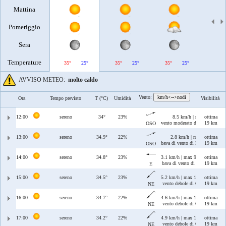
Mattina
Pomeriggio
Sera
Temperature
35°
25°
35°
25°
35°
25°
34°
AVVISO METEO:
molto caldo
Vento:
km/h<-->nodi
Ora
Tempo previsto
T (°C)
Umidità
Visibilità
12:00
sereno
34°
23%
8.5 km/h | max 12 km/h
ottima
vento moderato di Libeccio/Pon
19 km
OSO
13:00
sereno
34.9°
22%
2.8 km/h | max 12 km/h
ottima
bava di vento di Libeccio/Ponen
19 km
OSO
14:00
sereno
34.8°
23%
3.1 km/h | max 9.4 km/h
ottima
bava di vento di Levante
19 km
E
15:00
sereno
34.5°
23%
5.2 km/h | max 12 km/h
ottima
vento debole di Grecale
19 km
NE
16:00
sereno
34.7°
22%
4.6 km/h | max 13 km/h
ottima
vento debole di Grecale
19 km
NE
17:00
sereno
34.2°
22%
4.9 km/h | max 13 km/h
ottima
vento debole di Grecale
19 km
NE