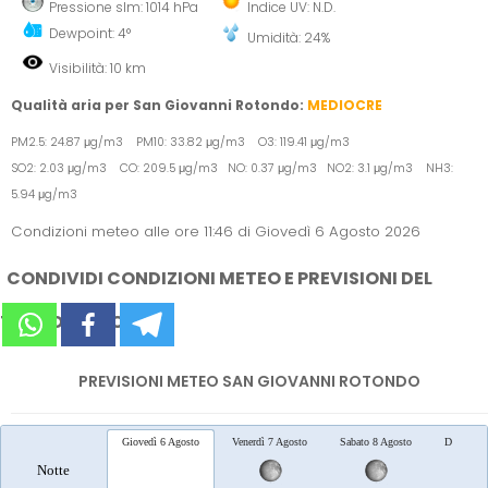
Pressione slm: 1014 hPa
Indice UV: N.D.
Dewpoint: 4°
Umidità: 24%
Visibilità: 10 km
Qualità aria per San Giovanni Rotondo:
MEDIOCRE
PM2.5: 24.87 μg/m3 PM10: 33.82 μg/m3 O3: 119.41 μg/m3
SO2: 2.03 μg/m3 CO: 209.5 μg/m3 NO: 0.37 μg/m3 NO2: 3.1 μg/m3 NH3:
5.94 μg/m3
Condizioni meteo alle ore 11:46 di Giovedì 6 Agosto 2026
CONDIVIDI CONDIZIONI METEO E PREVISIONI DEL
TEMPO SUI SOCIAL
PREVISIONI METEO SAN GIOVANNI ROTONDO
Giovedì 6 Agosto
Venerdì 7 Agosto
Sabato 8 Agosto
Domenica
Notte