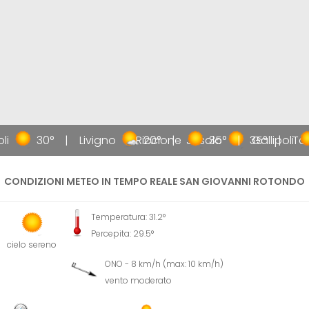
li
30°
Livigno
Riccione
20°
Jesolo
35°
35°
Gallipoli
Tao
CONDIZIONI METEO IN TEMPO REALE SAN GIOVANNI ROTONDO
Temperatura: 31.2°
Percepita: 29.5°
cielo sereno
ONO - 8 km/h (max: 10 km/h)
vento moderato