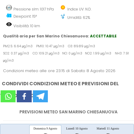
Pressione slm: 1017 hPa
Indice UV: N.D.
Dewpoint: 15°
Umidità: 62%
Visibilità: 10 km
Qualità aria per San Marino Chiesanuova:
ACCETTABILE
PM2.5: 6.64 μg/m3 PM10: 10.47 μg/m3 O3: 89.89 μg/m3
SO2: 0.37 μg/m3 CO: 109.21 μg/m3 NO: 0 μg/m3 NO2: 1.99 μg/m3 NH3: 7.91
μg/m3
Condizioni meteo alle ore 23:15 di Sabato 8 Agosto 2026
CONDIVIDI CONDIZIONI METEO E PREVISIONI DEL
TEMPO SUI SOCIAL
PREVISIONI METEO SAN MARINO CHIESANUOVA
Domenica 9 Agosto
Lunedì 10 Agosto
Martedì 11 Agosto
Merc