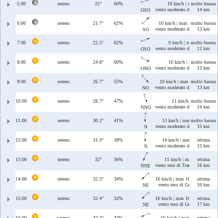
5:00
sereno
22°
60%
10 km/h | max 12 km/h
molto buona
vento moderato di Libeccio/Pon
14 km
OSO
6:00
sereno
21.7°
62%
10 km/h | max 11 km/h
molto buona
vento moderato di Libeccio
13 km
SO
7:00
sereno
22.5°
62%
9 km/h | max 10 km/h
molto buona
vento moderato di Libeccio/Pon
12 km
OSO
8:00
sereno
24.8°
60%
10 km/h | max 10 km/h
molto buona
vento moderato di Ponente/Maes
12 km
ONO
9:00
sereno
26.7°
55%
10 km/h | max 10 km/h
molto buona
vento moderato di Maestrale
13 km
NO
10:00
sereno
28.7°
47%
11 km/h | max 11 km/
molto buona
vento moderato di Maestrale/T
14 km
NNO
11:00
sereno
30.2°
41%
13 km/h | max 13 km/h
molto buona
vento moderato di Tramontana
15 km
N
12:00
sereno
31.3°
38%
14 km/h | max 14 km/h
ottima
vento moderato di Tramontana
15 km
N
13:00
sereno
32°
36%
15 km/h | max 15 km/h
ottima
vento teso di Tramontana/Greca
16 km
NNE
14:00
sereno
32.3°
34%
16 km/h | max 16 km/h
ottima
vento teso di Grecale
16 km
NE
15:00
sereno
32.4°
32%
16 km/h | max 16 km/h
ottima
vento teso di Grecale
17 km
NE
16:00
sereno
32.2°
32%
16 km/h | max 16 km/h
ottima