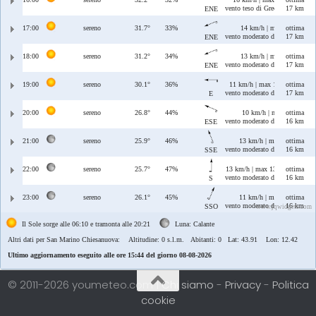
vento teso di Grecale/Levante
17 km
ENE
17:00
sereno
31.7°
33%
14 km/h | max 14 km/h
ottima
vento moderato di Grecale/Leva
17 km
ENE
18:00
sereno
31.2°
34%
13 km/h | max 13 km/h
ottima
vento moderato di Grecale/Leva
17 km
ENE
19:00
sereno
30.1°
36%
11 km/h | max 11 km/h
ottima
vento moderato di Levante
17 km
E
20:00
sereno
26.8°
44%
10 km/h | max 14 km/h
ottima
vento moderato di Levante/Scir
16 km
ESE
21:00
sereno
25.9°
46%
13 km/h | max 14 km/h
ottima
vento moderato di Ostro/Sciroc
16 km
SSE
22:00
sereno
25.7°
47%
13 km/h | max 13 km/h
ottima
vento moderato di Ostro
16 km
S
23:00
sereno
26.1°
45%
11 km/h | max 11 km/h
ottima
vento moderato di Ostro/Libecc
16 km
SSO
www.jqwidgets.com
Il Sole sorge alle 06:10 e tramonta alle 20:21
Luna: Calante
Altri dati per San Marino Chiesanuova:
Altitudine: 0 s.l.m. Abitanti: 0 Lat: 43.91 Lon: 12.42
Ultimo aggiornamento eseguito alle ore 15:44 del giorno 08-08-2026
© 2011-2026 youmeteo.com |
Chi siamo
-
Privacy
-
Politica
cookie