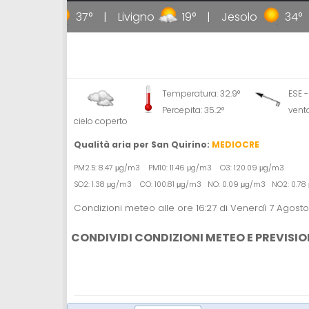
allipoli
37°
Livigno
19°
Jesolo
34°
Temperatura: 32.9°
ESE 
Percepita: 35.2°
vent
cielo coperto
Qualità aria per San Quirino:
MEDIOCRE
PM2.5: 8.47 μg/m3 PM10: 11.46 μg/m3 O3: 120.09 μg/m3
SO2: 1.38 μg/m3 CO: 100.81 μg/m3 NO: 0.09 μg/m3 NO2: 0.7
Condizioni meteo alle ore 16:27 di Venerdì 7 Agost
CONDIVIDI CONDIZIONI METEO E PREVISIO