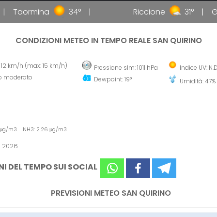
Taormina
34°
Riccione
31°
Gall
CONDIZIONI METEO IN TEMPO REALE SAN QUIRINO
- 12 km/h (max: 15 km/h)
Pressione slm: 1011 hPa
Indice UV: N.D
o moderato
Dewpoint: 19°
Umidità: 47%
8 μg/m3 NH3: 2.26 μg/m3
o 2026
NI DEL TEMPO SUI SOCIAL
PREVISIONI METEO SAN QUIRINO