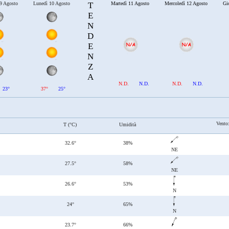
9 Agosto
Lunedì 10 Agosto
T
Martedì 11 Agosto
Mercoledì 12 Agosto
Gi
E
N
D
E
N
Z
A
N.D.
N.D.
N.D.
N.D.
23°
37°
25°
Vento
T (°C)
Umidità
32.6°
38%
NE
27.5°
58%
NE
26.6°
53%
N
24°
65%
N
23.7°
66%