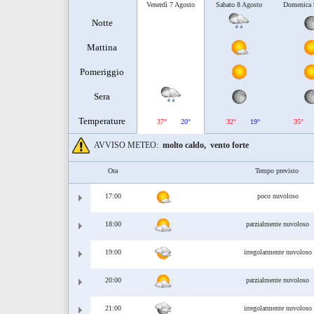
Venerdì 7 Agosto
Sabato 8 Agosto
Domenica 
Notte
Mattina
Pomeriggio
Sera
Temperature
37°
20°
32°
19°
35°
AVVISO METEO:
molto caldo,
vento forte
Ora
Tempo previsto
17:00
poco nuvoloso
18:00
parzialmente nuvoloso
19:00
irregolarmente nuvoloso
20:00
parzialmente nuvoloso
21:00
irregolarmente nuvoloso