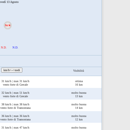
ovedì 13 Agosto
N.D.
N.D.
:
km/h<-->nodi
Visibilità
31 km/h | max 31 km/h
ottima
vento forte di Grecale
16 km
32 km/h | max 51 km/h
molto buona
vento forte di Grecale
13 km
38 km/h | max 38 km/h
molto buona
vento forte di Tramontana
14 km
36 km/h | max 36 km/h
molto buona
vento forte di Tramontana
12 km
31 km/h | max 47 km/h
molto buona