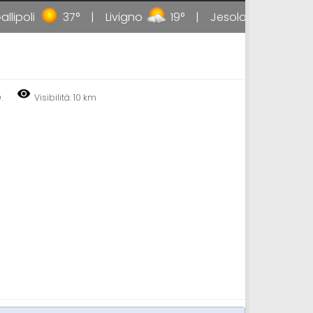
ipoli
37°
Livigno
19°
Jesolo
34°
.
Visibilità: 10 km