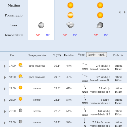
Mattina
Pomeriggio
Sera
Temperature
30°
26°
31°
23°
32°
25°
33°
Vento:
km/h<-->nodi
Ora
Tempo previsto
T (°C)
Umidità
Visibilità
17:00
poco nuvoloso
30.1°
44%
2.4 km/h | max 5.3 km/h
ottima
bava di vento di Ponente/Maestr
16 km
ONO
18:00
poco nuvoloso
29.5°
45%
3.2 km/h | max 5.2 km/h
ottima
bava di vento di Ponente/Maestr
16 km
ONO
19:00
sereno
29.3°
47%
5 km/h | max 6.4 km/h
ottima
vento debole di Maestrale/Tram
16 km
NNO
20:00
sereno
28.1°
54%
8 km/h | max 12 km/h
ottima
vento moderato di Maestrale/T
15 km
NNO
21:00
sereno
27.2°
54%
6.8 km/h | max 12 km/h
ottima
vento debole di Maestrale/Tram
15 km
NNO
22:00
sereno
26.7°
54%
7.6 km/h | max 15 km/h
ottima
vento debole di Tramontana
15 km
N