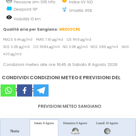
Pressione slm: 1015 hPa
Indice UV: N.D.
Dewpoint: 19°
Umidità: 45%
Visibilità: 10 km
Qualità aria per Sangiano:
MEDIOCRE
PM2.5: 6.44 μg/m3 PM10: 7.61 μg/m3 O3: 114.9 μg/m3
SO2: 0.28 μg/m3 CO: 115.84 μg/m3 NO: 0.08 μg/m3 NO2: 0.86 μg/m3 NH3:
4.03 μg/m3
Condizioni meteo alle ore 16:45 di Sabato 8 Agosto 2026
CONDIVIDI CONDIZIONI METEO E PREVISIONI DEL
TEMPO SUI SOCIAL
PREVISIONI METEO SANGIANO
Sabato 8 Agosto
Domenica 9 Agosto
Lunedì 10 Agosto
Marted
Notte