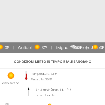
31°
Gallipoli
37°
Livigno
Riccione
21°
Jesolo
31°
CONDIZIONI METEO IN TEMPO REALE SANGIANO
Temperatura: 33.5°
Percepita: 35.9°
cielo sereno
S - 3 km/h (max: 6 km/h)
bava di vento