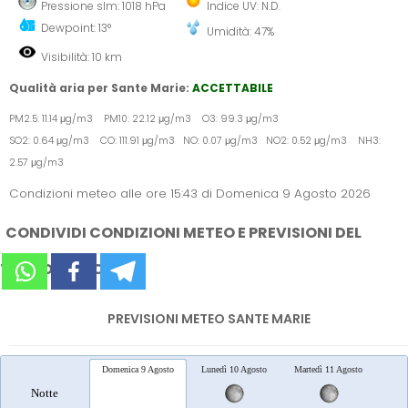
Pressione slm: 1018 hPa
Indice UV: N.D.
Dewpoint: 13°
Umidità: 47%
Visibilità: 10 km
Qualità aria per Sante Marie:
ACCETTABILE
PM2.5: 11.14 μg/m3 PM10: 22.12 μg/m3 O3: 99.3 μg/m3
SO2: 0.64 μg/m3 CO: 111.91 μg/m3 NO: 0.07 μg/m3 NO2: 0.52 μg/m3 NH3:
2.57 μg/m3
Condizioni meteo alle ore 15:43 di Domenica 9 Agosto 2026
CONDIVIDI CONDIZIONI METEO E PREVISIONI DEL
TEMPO SUI SOCIAL
PREVISIONI METEO SANTE MARIE
Domenica 9 Agosto
Lunedì 10 Agosto
Martedì 11 Agosto
Merc
Notte