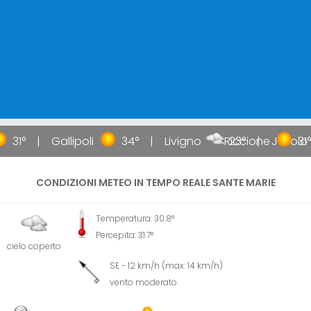
31°
Gallipoli
34°
Livigno
Riccione
23°
Jesolo
31°
CONDIZIONI METEO IN TEMPO REALE SANTE MARIE
Temperatura: 30.8°
Percepita: 31.7°
cielo coperto
SE - 12 km/h (max: 14 km/h)
vento moderato