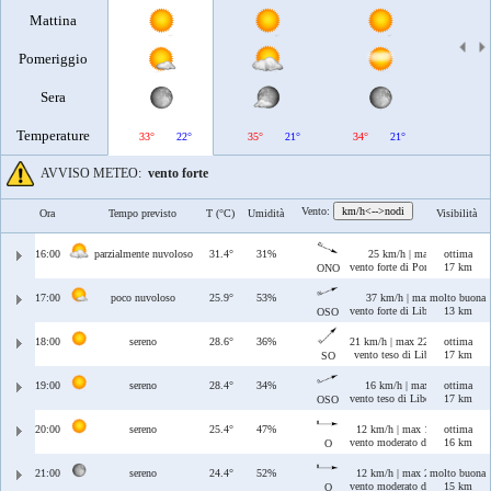
Mattina
Pomeriggio
Sera
Temperature
33°
22°
35°
21°
34°
21°
34°
AVVISO METEO:
vento forte
Vento:
km/h<-->nodi
Ora
Tempo previsto
T (°C)
Umidità
Visibilità
16:00
parzialmente nuvoloso
31.4°
31%
25 km/h | max 26 km/h
ottima
vento forte di Ponente/Maestral
17 km
ONO
17:00
poco nuvoloso
25.9°
53%
37 km/h | max 39 km/h
molto buona
vento forte di Libeccio/Ponente
13 km
OSO
18:00
sereno
28.6°
36%
21 km/h | max 22 km/h
ottima
vento teso di Libeccio
17 km
SO
19:00
sereno
28.4°
34%
16 km/h | max 18 km/h
ottima
vento teso di Libeccio/Ponente
17 km
OSO
20:00
sereno
25.4°
47%
12 km/h | max 19 km/h
ottima
vento moderato di Ponente
16 km
O
21:00
sereno
24.4°
52%
12 km/h | max 21 km/h
molto buona
vento moderato di Ponente
15 km
O