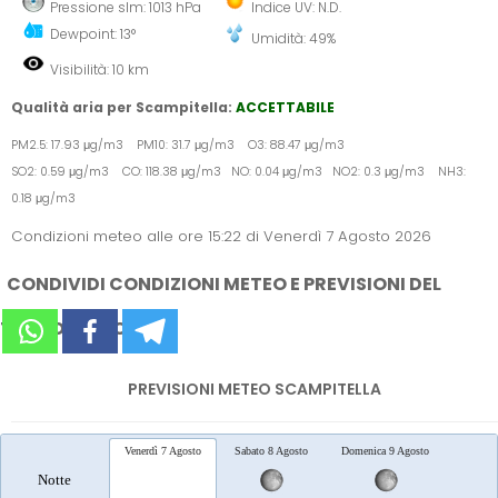
Pressione slm: 1013 hPa
Indice UV: N.D.
Dewpoint: 13°
Umidità: 49%
Visibilità: 10 km
Qualità aria per Scampitella:
ACCETTABILE
PM2.5: 17.93 μg/m3 PM10: 31.7 μg/m3 O3: 88.47 μg/m3
SO2: 0.59 μg/m3 CO: 118.38 μg/m3 NO: 0.04 μg/m3 NO2: 0.3 μg/m3 NH3:
0.18 μg/m3
Condizioni meteo alle ore 15:22 di Venerdì 7 Agosto 2026
CONDIVIDI CONDIZIONI METEO E PREVISIONI DEL
TEMPO SUI SOCIAL
PREVISIONI METEO SCAMPITELLA
Venerdì 7 Agosto
Sabato 8 Agosto
Domenica 9 Agosto
Lunedì 
Notte