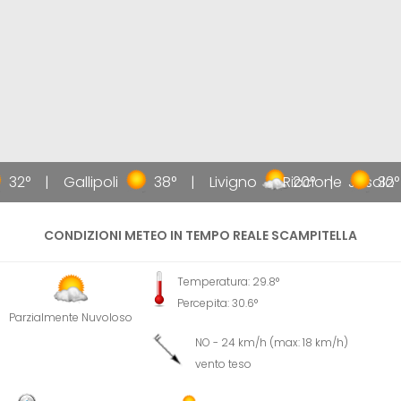
32°
Gallipoli
38°
Livigno
Riccione
20°
Jesolo
32°
CONDIZIONI METEO IN TEMPO REALE SCAMPITELLA
Temperatura: 29.8°
Percepita: 30.6°
Parzialmente Nuvoloso
NO - 24 km/h (max: 18 km/h)
vento teso