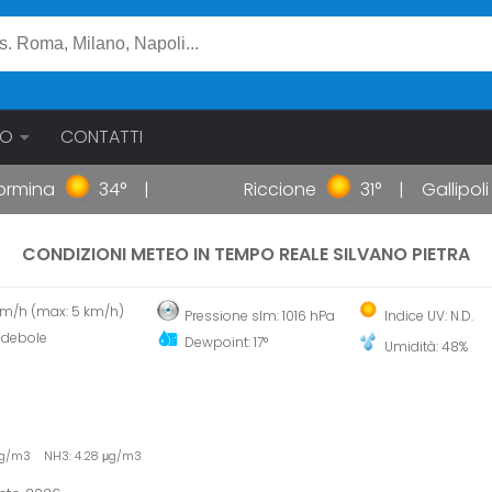
EO
CONTATTI
ina
34°
Riccione
31°
Gallipoli
CONDIZIONI METEO IN TEMPO REALE SILVANO PIETRA
 km/h (max: 5 km/h)
Pressione slm: 1016 hPa
Indice UV: N.D.
 debole
Dewpoint: 17°
Umidità: 48%
 μg/m3 NH3: 4.28 μg/m3