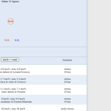
Sabato 15 Agosto
N.D.
N.D.
:
km/h<-->nodi
Visibilità
4.8 km/h | max 4.8 km/h
ottima
to debole di Levante/Scirocco
18 km
2.7 km/h | max 3.4 km/h
ottima
bava di vento di Scirocco
18 km
5.1 km/h | max 7.1 km/h
ottima
vento debole di Ponente
19 km
8 km/h | max 9.6 km/h
ottima
o moderato di Ponente/Maestrale
19 km
36 km/h | max 36 km/h
molto buona