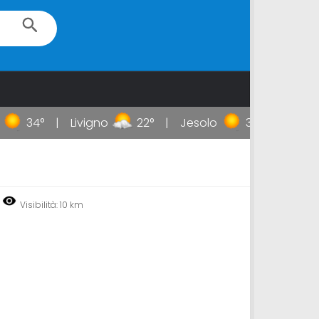
34°
Livigno
22°
Jesolo
33°
Taormi
Visibilità: 10 km