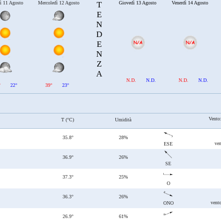
ì 11 Agosto
Mercoledì 12 Agosto
T
Giovedì 13 Agosto
Venerdì 14 Agosto
E
N
D
E
N
Z
A
N.D.
N.D.
N.D.
N.D.
°
22°
39°
23°
Vento
T (°C)
Umidità
35.8°
28%
ven
ESE
36.9°
26%
SE
37.3°
25%
O
36.3°
26%
vent
ONO
26.9°
61%