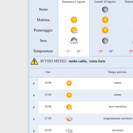
Domenica 9 Agosto
Lunedì 10 Agosto
Marted
Notte
Mattina
Pomeriggio
Sera
Temperature
37°
19°
39°
18°
40
AVVISO METEO:
molto caldo,
vento forte
Ora
Tempo previsto
14:00
sereno
15:00
sereno
16:00
poco nuvoloso
17:00
irregolarmente nuvoloso
18:00
nuvoloso