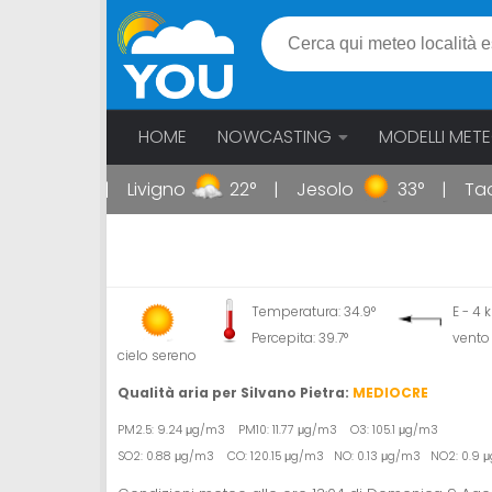
HOME
NOWCASTING
MODELLI MET
34°
Livigno
22°
Jesolo
33°
Taorm
Temperatura: 34.9°
E - 4
Percepita: 39.7°
vento
cielo sereno
Qualità aria per Silvano Pietra:
MEDIOCRE
PM2.5: 9.24 μg/m3 PM10: 11.77 μg/m3 O3: 105.1 μg/m3
SO2: 0.88 μg/m3 CO: 120.15 μg/m3 NO: 0.13 μg/m3 NO2: 0.9