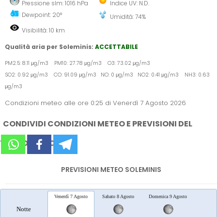
Pressione slm: 1016 hPa
Indice UV: N.D.
Dewpoint: 20°
Umidità: 74%
Visibilità: 10 km
Qualità aria per Soleminis:
ACCETTABILE
PM2.5: 8.11 μg/m3 PM10: 27.78 μg/m3 O3: 73.02 μg/m3
SO2: 0.92 μg/m3 CO: 91.09 μg/m3 NO: 0 μg/m3 NO2: 0.41 μg/m3 NH3: 0.63
μg/m3
Condizioni meteo alle ore 0:25 di Venerdì 7 Agosto 2026
CONDIVIDI CONDIZIONI METEO E PREVISIONI DEL
TEMPO SUI SOCIAL
PREVISIONI METEO SOLEMINIS
Venerdì 7 Agosto
Sabato 8 Agosto
Domenica 9 Agosto
Lunedì 
Notte