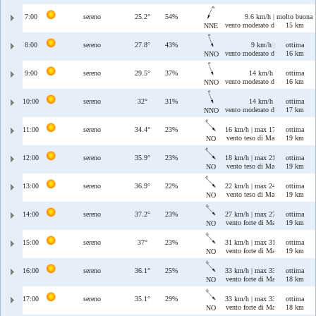
7:00
sereno
25.2°
54%
9.6 km/h | max 13 km/h
molto buona
vento moderato di Tramontana/
15 km
NNE
8:00
sereno
27.8°
43%
9 km/h | max 14 km/h
ottima
vento moderato di Maestrale/T
16 km
NNO
9:00
sereno
29.5°
37%
14 km/h | max 19 km/
ottima
vento moderato di Maestrale/T
16 km
NNO
10:00
sereno
32°
31%
14 km/h | max 17 km/
ottima
vento moderato di Maestrale/T
17 km
NNO
11:00
sereno
34.4°
23%
16 km/h | max 17 km/h
ottima
vento teso di Maestrale
19 km
NO
12:00
sereno
35.9°
23%
18 km/h | max 21 km/h
ottima
vento teso di Maestrale
19 km
NO
13:00
sereno
36.9°
22%
22 km/h | max 24 km/h
ottima
vento teso di Maestrale
19 km
NO
14:00
sereno
37.2°
23%
27 km/h | max 27 km/h
ottima
vento forte di Maestrale
19 km
NO
15:00
sereno
37°
23%
31 km/h | max 31 km/h
ottima
vento forte di Maestrale
19 km
NO
16:00
sereno
36.1°
25%
33 km/h | max 33 km/h
ottima
vento forte di Maestrale
18 km
NO
17:00
sereno
35.1°
29%
33 km/h | max 33 km/h
ottima
vento forte di Maestrale
18 km
NO