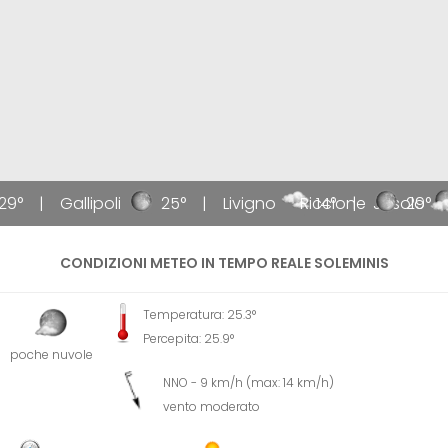
29°
Gallipoli
25°
Livigno
Riccione
14°
Jesolo
29°
CONDIZIONI METEO IN TEMPO REALE SOLEMINIS
Temperatura: 25.3°
Percepita: 25.9°
poche nuvole
NNO - 9 km/h (max: 14 km/h)
vento moderato