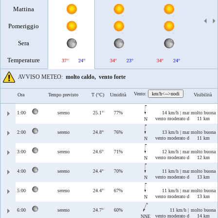
Mattina
Pomeriggio
Sera
Temperature
37°
24°
34°
23°
34°
24°
35°
AVVISO METEO:
molto caldo,
vento forte
Vento:
km/h<-->nodi
Ora
Tempo previsto
T (°C)
Umidità
Visibilità
1:00
sereno
25.1°
77%
14 km/h | max 22 km/h
molto buona
vento moderato di Tramontana
11 km
N
2:00
sereno
24.8°
76%
13 km/h | max 22 km/h
molto buona
vento moderato di Tramontana
11 km
N
3:00
sereno
24.6°
71%
12 km/h | max 21 km/h
molto buona
vento moderato di Tramontana
12 km
N
4:00
sereno
24.4°
70%
11 km/h | max 19 km/h
molto buona
vento moderato di Tramontana
13 km
N
5:00
sereno
24.4°
67%
11 km/h | max 17 km/h
molto buona
vento moderato di Tramontana
13 km
N
6:00
sereno
24.7°
60%
11 km/h | max 16 km/h
molto buona
vento moderato di Tramontana/
14 km
NNE