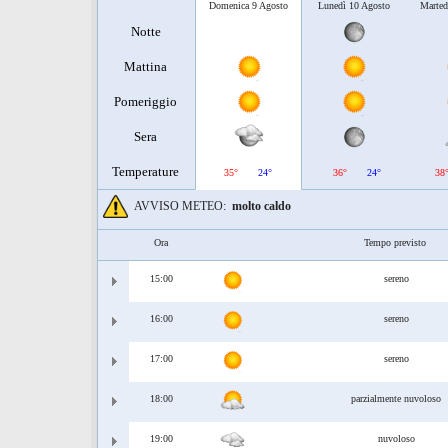
Domenica 9 Agosto
Lunedì 10 Agosto
Marted
Notte
Mattina
Pomeriggio
Sera
Temperature
35°
24°
36°
24°
38
AVVISO METEO:
molto caldo
Ora
Tempo previsto
15:00
sereno
16:00
sereno
17:00
sereno
18:00
parzialmente nuvoloso
19:00
nuvoloso