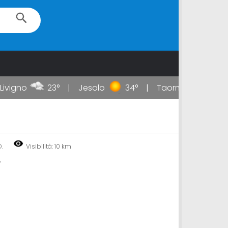
vigno
23°
Jesolo
34°
Taormina
34°
D.
Visibilità: 10 km
%