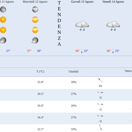
ì 11 Agosto
Mercoledì 12 Agosto
T
Giovedì 13 Agosto
Venerdì 14 Agosto
E
N
D
E
N
Z
A
°
27°
37°
26°
36°
22°
36°
22°
Vento
T (°C)
Umidità
33.8°
28%
SE
34.5°
27%
O
34.8°
26%
O
34.4°
27%
O
32.5°
33%