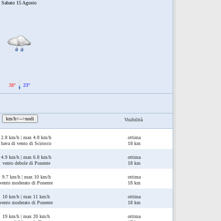
Sabato 15 Agosto
38°
23°
:
km/h<-->nodi
Visibilità
2.8 km/h | max 4.8 km/h
ottima
bava di vento di Scirocco
18 km
4.9 km/h | max 6.8 km/h
ottima
vento debole di Ponente
18 km
9.7 km/h | max 10 km/h
ottima
vento moderato di Ponente
18 km
10 km/h | max 11 km/h
ottima
vento moderato di Ponente
18 km
19 km/h | max 20 km/h
ottima