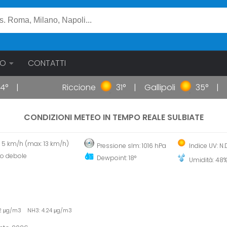
EO
CONTATTI
Riccione
31°
Gallipoli
35°
Li
CONDIZIONI METEO IN TEMPO REALE SULBIATE
 5 km/h (max: 13 km/h)
Pressione slm: 1016 hPa
Indice UV: N.
to debole
Dewpoint: 18°
Umidità: 48
62 μg/m3 NH3: 4.24 μg/m3