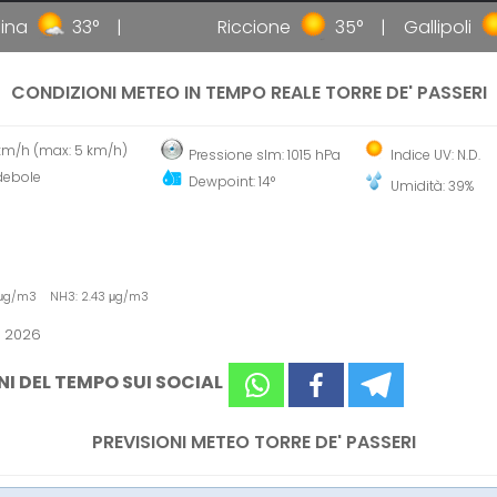
a
33°
Riccione
35°
Gallipoli
CONDIZIONI METEO IN TEMPO REALE TORRE DE' PASSERI
 km/h (max: 5 km/h)
Pressione slm: 1015 hPa
Indice UV: N.D.
debole
Dewpoint: 14°
Umidità: 39%
3 μg/m3 NH3: 2.43 μg/m3
o 2026
NI DEL TEMPO SUI SOCIAL
PREVISIONI METEO TORRE DE' PASSERI