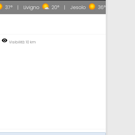
37°
Livigno
20°
Jesolo
36°
Taormina
Visibilità: 10 km