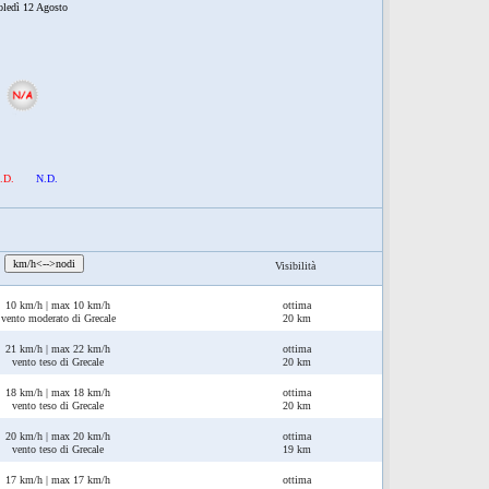
oledì 12 Agosto
.D.
N.D.
:
km/h<-->nodi
Visibilità
10 km/h | max 10 km/h
ottima
vento moderato di Grecale
20 km
21 km/h | max 22 km/h
ottima
vento teso di Grecale
20 km
18 km/h | max 18 km/h
ottima
vento teso di Grecale
20 km
20 km/h | max 20 km/h
ottima
vento teso di Grecale
19 km
17 km/h | max 17 km/h
ottima