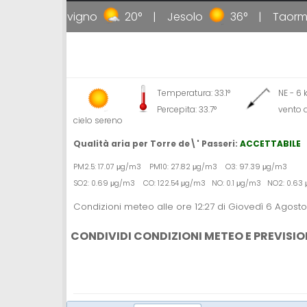
37°
Livigno
20°
Jesolo
36°
Taormin
Temperatura: 33.1°
NE - 6
Percepita: 33.7°
vento 
cielo sereno
Qualità aria per Torre de\' Passeri:
ACCETTABILE
PM2.5: 17.07 μg/m3 PM10: 27.82 μg/m3 O3: 97.39 μg/m3
SO2: 0.69 μg/m3 CO: 122.54 μg/m3 NO: 0.1 μg/m3 NO2: 0.6
Condizioni meteo alle ore 12:27 di Giovedì 6 Agost
CONDIVIDI CONDIZIONI METEO E PREVISIO