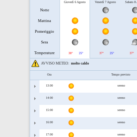
Giovedì 6 Agosto
Venerdì 7 Agosto
Sabato 8
Notte
Mattina
Pomeriggio
Sera
Temperature
38°
25°
37°
25°
37°
AVVISO METEO:
molto caldo
Ora
Tempo previsto
13:00
sereno
14:00
sereno
15:00
sereno
16:00
sereno
17:00
sereno