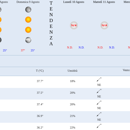
 Agosto
Domenica 9 Agosto
T
Lunedì 10 Agosto
Martedì 11 Agosto
Merc
E
N
D
E
N
Z
A
N.D.
N.D.
N.D.
N.D.
N
25°
37°
25°
Vento
T (°C)
Umidità
37.7°
18%
NE
37.5°
20%
NE
37.4°
20%
NE
36.9°
21%
NE
36.2°
22%