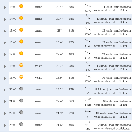
13:00
sereno
29.4°
58%
14 km/h | max 14 km/h
molto buona
vento moderato di Ponente/Maes
12 km
ONO
14:00
sereno
29.4°
58%
13 km/h | max 13 km/h
molto buona
vento moderato di Maestrale
12 km
NO
15:00
sereno
29°
61%
13 km/h | max 14 km/h
molto buona
vento moderato di Ponente/Maes
12 km
ONO
16:00
sereno
28.4°
62%
13 km/h | max 15 km/h
molto buona
vento moderato di Ponente/Maes
12 km
ONO
17:00
sereno
27.4°
68%
13 km/h | max 17 km/h
molto buona
vento moderato di Ponente/Maes
11 km
ONO
18:00
velato
25.7°
78%
13 km/h | max 14 km/h
molto buona
vento moderato di Maestrale
10 km
NO
19:00
velato
23.9°
81%
10 km/h | max 19 km/h
molto buona
vento moderato di Ponente/Maes
10 km
ONO
20:00
sereno
22.2°
87%
9.5 km/h | max 18 km/h
molto buona
vento moderato di Ponente
10 km
O
21:00
sereno
22.4°
76%
8.6 km/h | max 16 km/h
molto buona
vento moderato di Libeccio/Pon
11 km
OSO
22:00
sereno
21.9°
77%
10 km/h | max 18 km/h
molto buona
vento moderato di Ponente
11 km
O
23:00
sereno
21.6°
80%
9.2 km/h | max 14 km/h
molto buona
vento moderato di Libeccio
11 km
SO
www.jqwidgets.com