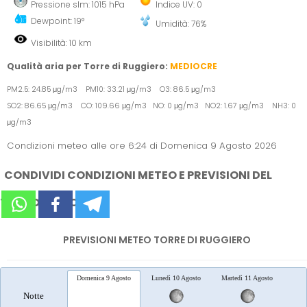
Pressione slm: 1015 hPa
Indice UV: 0
Dewpoint: 19°
Umidità: 76%
Visibilità: 10 km
Qualità aria per Torre di Ruggiero:
MEDIOCRE
PM2.5: 24.85 μg/m3 PM10: 33.21 μg/m3 O3: 86.5 μg/m3
SO2: 86.65 μg/m3 CO: 109.66 μg/m3 NO: 0 μg/m3 NO2: 1.67 μg/m3 NH3: 0
μg/m3
Condizioni meteo alle ore 6:24 di Domenica 9 Agosto 2026
CONDIVIDI CONDIZIONI METEO E PREVISIONI DEL
TEMPO SUI SOCIAL
PREVISIONI METEO TORRE DI RUGGIERO
Domenica 9 Agosto
Lunedì 10 Agosto
Martedì 11 Agosto
Merc
Notte