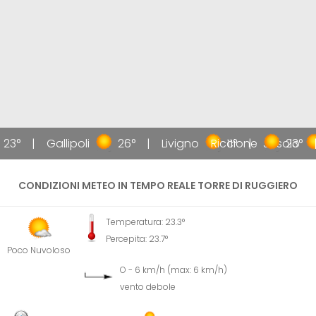
23°
Gallipoli
26°
Livigno
Riccione
11°
Jesolo
23°
CONDIZIONI METEO IN TEMPO REALE TORRE DI RUGGIERO
Temperatura: 23.3°
Percepita: 23.7°
Poco Nuvoloso
O - 6 km/h (max: 6 km/h)
vento debole