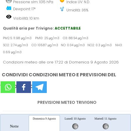
Pressione slm: 1015 hPa
Indice UV: N.D.
Dewpoint: 17°
Umidità: 36%
Visibilità: 10 km
Qualità aria per Trivigno:
ACCETTABILE
PM2.5: 11.98 μg/m3 PM10: 25 μg/m3 O3: 88.54 μg/m3
SO2: 2.74 μg/m3 CO: 105.87 μg/m3 NO: 0.04 μg/m3 NO2: 0.3 μg/m3 NH3:
0.69 μg/m3
Condizioni meteo alle ore 17:22 di Domenica 9 Agosto 2026
CONDIVIDI CONDIZIONI METEO E PREVISIONI DEL
TEMPO SUI SOCIAL
PREVISIONI METEO TRIVIGNO
Domenica 9 Agosto
Lunedì 10 Agosto
Martedì 11 Agosto
Merc
Notte