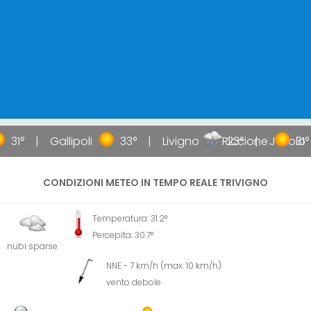
31°
Gallipoli
33°
Livigno
Riccione
23°
Jesolo
31°
CONDIZIONI METEO IN TEMPO REALE TRIVIGNO
Temperatura: 31.2°
Percepita: 30.7°
nubi sparse
NNE - 7 km/h (max: 10 km/h)
vento debole