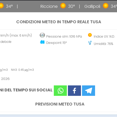
34°
Riccione
30°
Gallipoli
34°
CONDIZIONI METEO IN TEMPO REALE TUSA
5 km/h (max: 6 km/h)
Pressione slm: 1016 hPa
Indice UV: N.D.
 debole
Dewpoint: 15°
Umidità: 76%
 μg/m3 NH3: 0.45 μg/m3
o 2026
NI DEL TEMPO SUI SOCIAL
PREVISIONI METEO TUSA