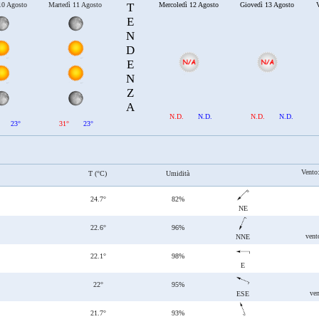
10 Agosto
Martedì 11 Agosto
T
Mercoledì 12 Agosto
Giovedì 13 Agosto
V
E
N
D
E
N
Z
A
N.D.
N.D.
N.D.
N.D.
23°
31°
23°
Vento
T (°C)
Umidità
24.7°
82%
NE
22.6°
96%
vent
NNE
22.1°
98%
E
22°
95%
ven
ESE
21.7°
93%