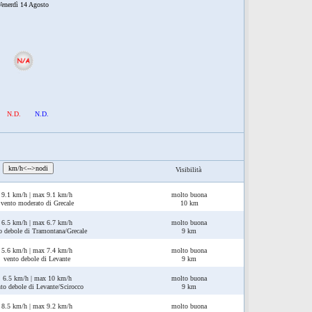
enerdì 14 Agosto
N.D.
N.D.
:
km/h<-->nodi
Visibilità
9.1 km/h | max 9.1 km/h
molto buona
vento moderato di Grecale
10 km
6.5 km/h | max 6.7 km/h
molto buona
o debole di Tramontana/Grecale
9 km
5.6 km/h | max 7.4 km/h
molto buona
vento debole di Levante
9 km
6.5 km/h | max 10 km/h
molto buona
to debole di Levante/Scirocco
9 km
8.5 km/h | max 9.2 km/h
molto buona