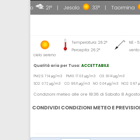
Livigno
21°
Jesolo
33°
Taormina
Temperatura: 26.2°
NE - 
Percepita: 26.2°
vento
cielo sereno
Qualità aria per Tusa:
ACCETTABILE
PM2.5: 7.14 μg/m3 PM10: 17.03 μg/m3 O3: 91.14 μg/m3
SO2: 0.72 μg/m3 CO: 95.11 μg/m3 NO: 0.04 μg/m3 NO2: 0.67
Condizioni meteo alle ore 18:36 di Sabato 8 Agost
CONDIVIDI CONDIZIONI METEO E PREVISIO