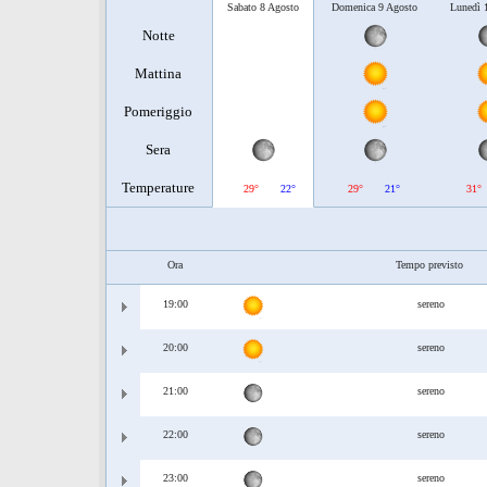
Sabato 8 Agosto
Domenica 9 Agosto
Lunedì 
Notte
Mattina
Pomeriggio
Sera
Temperature
29°
22°
29°
21°
31°
Ora
Tempo previsto
19:00
sereno
20:00
sereno
21:00
sereno
22:00
sereno
23:00
sereno