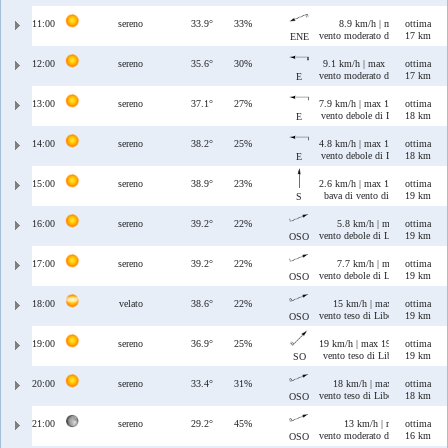
11:00
sereno
33.9°
33%
8.9 km/h | max 12 km/h
ottima
vento moderato di Grecale/Leva
17 km
ENE
12:00
sereno
35.6°
30%
9.1 km/h | max 13 km/h
ottima
vento moderato di Levante
17 km
E
13:00
sereno
37.1°
27%
7.9 km/h | max 12 km/h
ottima
vento debole di Levante
18 km
E
14:00
sereno
38.2°
25%
4.8 km/h | max 11 km/h
ottima
vento debole di Levante
18 km
E
15:00
sereno
38.9°
23%
2.6 km/h | max 11 km/h
ottima
bava di vento di Ostro
19 km
S
16:00
sereno
39.2°
22%
5.8 km/h | max 11 km/h
ottima
vento debole di Libeccio/Ponen
19 km
OSO
17:00
sereno
39.2°
22%
7.7 km/h | max 11 km/h
ottima
vento debole di Libeccio/Ponen
19 km
OSO
18:00
velato
38.6°
22%
15 km/h | max 16 km/h
ottima
vento teso di Libeccio/Ponente
19 km
OSO
19:00
sereno
36.9°
25%
19 km/h | max 19 km/h
ottima
vento teso di Libeccio
19 km
SO
20:00
sereno
33.4°
31%
18 km/h | max 22 km/h
ottima
vento teso di Libeccio/Ponente
18 km
OSO
21:00
sereno
29.2°
45%
13 km/h | max 30 km/h
ottima
vento moderato di Libeccio/Pon
16 km
OSO