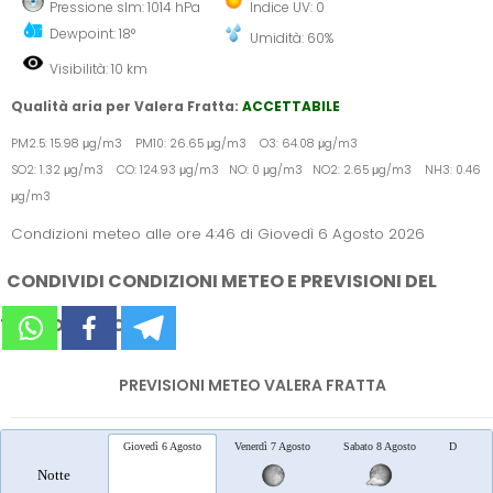
Pressione slm: 1014 hPa
Indice UV: 0
Dewpoint: 18°
Umidità: 60%
Visibilità: 10 km
Qualità aria per Valera Fratta:
ACCETTABILE
PM2.5: 15.98 μg/m3 PM10: 26.65 μg/m3 O3: 64.08 μg/m3
SO2: 1.32 μg/m3 CO: 124.93 μg/m3 NO: 0 μg/m3 NO2: 2.65 μg/m3 NH3: 0.46
μg/m3
Condizioni meteo alle ore 4:46 di Giovedì 6 Agosto 2026
CONDIVIDI CONDIZIONI METEO E PREVISIONI DEL
TEMPO SUI SOCIAL
PREVISIONI METEO VALERA FRATTA
Giovedì 6 Agosto
Venerdì 7 Agosto
Sabato 8 Agosto
Domenica
Notte