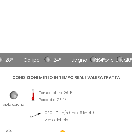
28°
Gallipoli
24°
Livigno
Riccione
14°
Jesolo
28°
CONDIZIONI METEO IN TEMPO REALE VALERA FRATTA
Temperatura: 26.4°
Percepita: 26.4°
cielo sereno
OSO - 7 km/h (max: 8 km/h)
vento debole