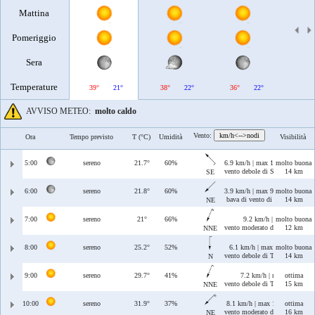
Mattina
Pomeriggio
Sera
Temperature
39°
21°
38°
22°
36°
22°
38°
AVVISO METEO:
molto caldo
Vento:
km/h<-->nodi
Ora
Tempo previsto
T (°C)
Umidità
Visibilità
5:00
sereno
21.7°
60%
6.9 km/h | max 15 km/h
molto buona
vento debole di Scirocco
14 km
SE
6:00
sereno
21.8°
60%
3.9 km/h | max 9.9 km/h
molto buona
bava di vento di Grecale
14 km
NE
7:00
sereno
21°
66%
9.2 km/h | max 9.2 km/h
molto buona
vento moderato di Tramontana/
12 km
NNE
8:00
sereno
25.2°
52%
6.1 km/h | max 19 km/h
molto buona
vento debole di Tramontana
14 km
N
9:00
sereno
29.7°
41%
7.2 km/h | max 13 km/h
ottima
vento debole di Tramontana/Gre
15 km
NNE
10:00
sereno
31.9°
37%
8.1 km/h | max 15 km/h
ottima
vento moderato di Grecale
16 km
NE