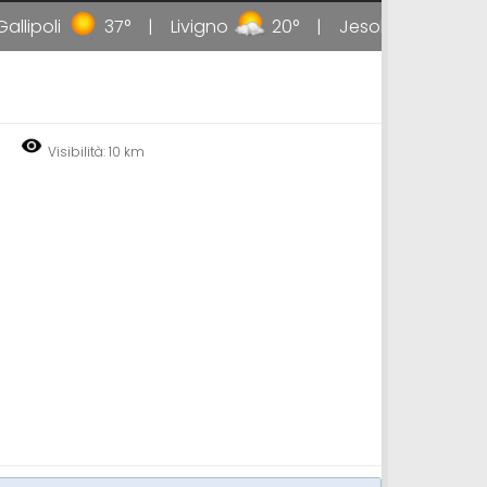
lipoli
37°
Livigno
20°
Jesolo
35°
Visibilità: 10 km