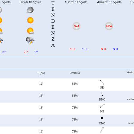
9 Agosto
Lunedì 10 Agosto
T
Martedì 11 Agosto
Mercoledì 12 Agosto
Gi
E
N
D
E
N
Z
A
N.D.
N.D.
N.D.
N.D.
11°
21°
12°
Vento
T (°C)
Umidità
12°
86%
SE
13°
83%
vento
NNO
13°
78%
NE
13°
76%
calm
ONO
12°
78%