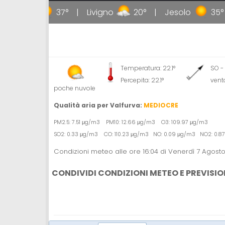
allipoli
37°
Livigno
20°
Jesolo
35°
Temperatura: 22.1°
SO -
Percepita: 22.1°
vent
poche nuvole
Qualità aria per Valfurva:
MEDIOCRE
PM2.5: 7.51 μg/m3 PM10: 12.66 μg/m3 O3: 109.97 μg/m3
SO2: 0.33 μg/m3 CO: 110.23 μg/m3 NO: 0.09 μg/m3 NO2: 0.
Condizioni meteo alle ore 16:04 di Venerdì 7 Agost
CONDIVIDI CONDIZIONI METEO E PREVISIO