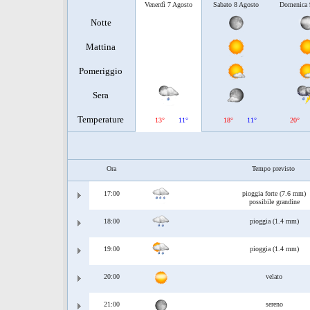
Venerdì 7 Agosto
Sabato 8 Agosto
Domenica 
Notte
Mattina
Pomeriggio
Sera
Temperature
13°
11°
18°
11°
20°
Ora
Tempo previsto
17:00
pioggia forte (7.6 mm)
possibile grandine
18:00
pioggia (1.4 mm)
19:00
pioggia (1.4 mm)
20:00
velato
21:00
sereno