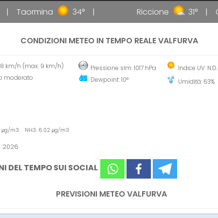
Taormina
34°
Riccione
31°
Gal
CONDIZIONI METEO IN TEMPO REALE VALFURVA
 8 km/h (max: 9 km/h)
Pressione slm: 1017 hPa
Indice UV: N.D.
o moderato
Dewpoint: 10°
Umidità: 63%
87 μg/m3 NH3: 6.02 μg/m3
o 2026
NI DEL TEMPO SUI SOCIAL
PREVISIONI METEO VALFURVA