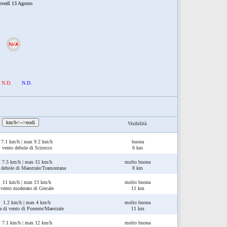
ovedì 13 Agosto
N.D.
N.D.
:
km/h<-->nodi
Visibilità
7.1 km/h | max 9.2 km/h
buona
vento debole di Scirocco
6 km
7.5 km/h | max 15 km/h
molto buona
 debole di Maestrale/Tramontana
8 km
11 km/h | max 13 km/h
molto buona
vento moderato di Grecale
11 km
1.2 km/h | max 4 km/h
molto buona
a di vento di Ponente/Maestrale
11 km
7.1 km/h | max 12 km/h
molto buona