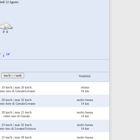
ledì 12 Agosto
°
24°
:
km/h<-->nodi
Visibilità
19 km/h | max 20 km/h
ottima
ento teso di Grecale/Levante
18 km
28 km/h | max 32 km/h
molto buona
ento forte di Grecale/Levante
14 km
20 km/h | max 21 km/h
molto buona
vento teso di Grecale
14 km
23 km/h | max 32 km/h
molto buona
nto teso di Levante/Scirocco
14 km
22 km/h | max 39 km/h
molto buona