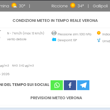
ina
30°
Riccione
34°
Gallipoli
CONDIZIONI METEO IN TEMPO REALE VERONA
N - 7 km/h (max: 13 km/h)
Pressione slm: 1010 hPa
Indic
vento debole
Dewpoint: 19°
Umid
8 μg/m3 NH3: 3.42 μg/m3
o 2026
NI DEL TEMPO SUI SOCIAL
PREVISIONI METEO VERONA