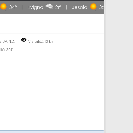
34°
Livigno
21°
Jesolo
35°
Taormin
e UV: N.D.
Visibilità: 10 km
ità: 39%