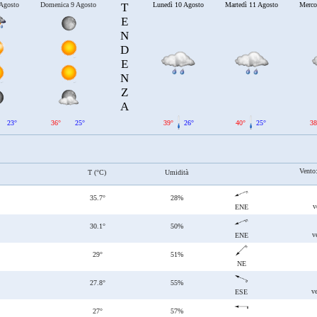
 Agosto
Domenica 9 Agosto
T
Lunedì 10 Agosto
Martedì 11 Agosto
Merco
E
N
D
E
N
Z
A
23°
36°
25°
39°
26°
40°
25°
38
Vento
T (°C)
Umidità
35.7°
28%
v
ENE
30.1°
50%
v
ENE
29°
51%
NE
27.8°
55%
ve
ESE
27°
57%