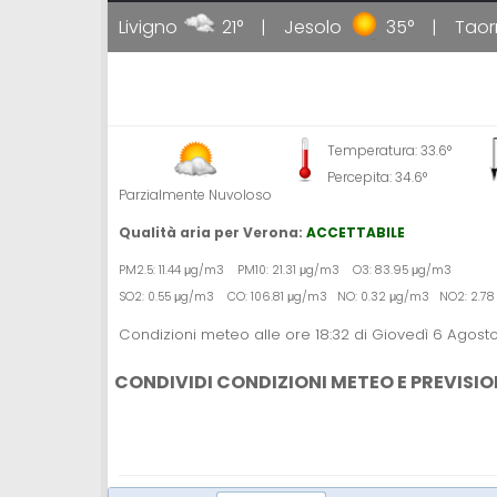
34°
Livigno
21°
Jesolo
35°
Taorm
Temperatura: 33.6°
Percepita: 34.6°
Parzialmente Nuvoloso
Qualità aria per Verona:
ACCETTABILE
PM2.5: 11.44 μg/m3 PM10: 21.31 μg/m3 O3: 83.95 μg/m3
SO2: 0.55 μg/m3 CO: 106.81 μg/m3 NO: 0.32 μg/m3 NO2: 2.7
Condizioni meteo alle ore 18:32 di Giovedì 6 Agost
CONDIVIDI CONDIZIONI METEO E PREVISIO