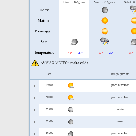
Giovedì 6 Agosto
Venerdì 7 Agosto
Sabato 8
Notte
Mattina
Pomeriggio
Sera
Temperature
40°
27°
37°
25°
35°
AVVISO METEO:
molto caldo
Ora
Tempo previsto
19:00
poco nuvoloso
20:00
poco nuvoloso
21:00
velato
22:00
sereno
23:00
poco nuvoloso