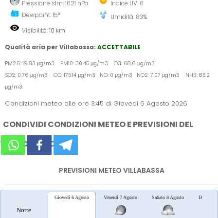
Pressione slm: 1021 hPa
Indice UV: 0
Dewpoint: 15°
Umidità: 83%
Visibilità: 10 km
Qualità aria per Villabassa:
ACCETTABILE
PM2.5: 19.83 μg/m3 PM10: 30.45 μg/m3 O3: 68.6 μg/m3
SO2: 0.76 μg/m3 CO: 175.14 μg/m3 NO: 0 μg/m3 NO2: 7.07 μg/m3 NH3: 85.2
μg/m3
Condizioni meteo alle ore 3:45 di Giovedì 6 Agosto 2026
CONDIVIDI CONDIZIONI METEO E PREVISIONI DEL
TEMPO SUI SOCIAL
PREVISIONI METEO VILLABASSA
Giovedì 6 Agosto
Venerdì 7 Agosto
Sabato 8 Agosto
Domenica
Notte