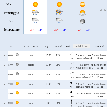
Mattina
Pomeriggio
Sera
Temperature
24°
14°
21°
14°
22°
12°
25°
Vento:
km/h<-->nodi
Ora
Tempo previsto
T (°C)
Umidità
Visibilità
4:00
velato
15.5°
71%
7.4 km/h | max 7.5 km/h
molto buona
vento debole di Grecale
12 km
NE
5:00
sereno
15.3°
68%
6.9 km/h | max 8 km/h
molto buona
vento debole di Grecale/Levante
13 km
ENE
6:00
sereno
16.2°
61%
4 km/h | max 6.1 km/h
molto buona
vento debole di Grecale/Levante
13 km
ENE
7:00
sereno
16.9°
63%
1.6 km/h | max 2.7 km/h
molto buona
calma di vento di Grecale
13 km
NE
8:00
sereno
17.4°
71%
calma di vento
molto buona
12 km
SSO
9:00
sereno
19°
66%
2.3 km/h | max 6.7 km/h
molto buona
bava di vento di Ostro
12 km
S