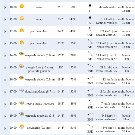
10:00
sereno
21.1°
58%
calma di vento
molto buona
13 km
E
11:00
velato
23.2°
47%
1.2 km/h | max 6.1 km/h
molto buona
calma di vento di Grecale/Levan
15 km
ENE
12:00
poco nuvoloso
24.3°
45%
2.9 km/h | max 7.3 km/h
ottima
bava di vento di Ostro/Scirocco
15 km
SSE
13:00
poco nuvoloso
22.3°
59%
19 km/h | max 24 km/h
molto buona
vento teso di Scirocco
13 km
SE
14:00
temporale debole (0.6 mm)
17.3°
76%
21 km/h | max 21 km/h
buona
vento teso di Scirocco
5 km
SE
15:00
pioggia forte (10 mm)
15°
93%
21 km/h | max 24 km/h
buona
possibile grandine
vento teso di Levante/Scirocco
6 km
ESE
16:00
temporale debole (0.8 mm)
18.4°
73%
12 km/h | max 13 km/h
molto buona
vento moderato di Grecale/Leva
11 km
ENE
17:00
pioggia moderata (6.7 mm)
14.8°
92%
18 km/h | max 23 km/h
molto buona
vento teso di Grecale/Levante
9 km
ENE
18:00
irregolarmente nuvoloso
16.3°
86%
7 km/h | max 11 km/h
molto buona
vento debole di Ostro/Scirocco
10 km
SSE
19:00
temporale moderato (3.8 mm)
14.4°
96%
9.8 km/h | max 12 km/h
buona
vento moderato di Grecale/Leva
8 km
ENE
20:00
pioviggine (0.1 mm)
14.4°
91%
9.6 km/h | max 21 km/h
molto buona
vento moderato di Levante/Scir
10 km
ESE