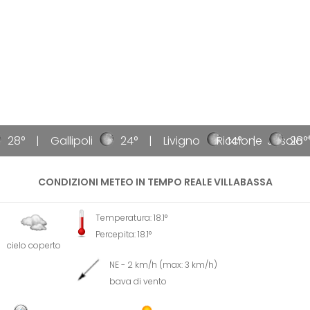
28°
Gallipoli
24°
Livigno
Riccione
14°
Jesolo
28°
CONDIZIONI METEO IN TEMPO REALE VILLABASSA
Temperatura: 18.1°
Percepita: 18.1°
cielo coperto
NE - 2 km/h (max: 3 km/h)
bava di vento