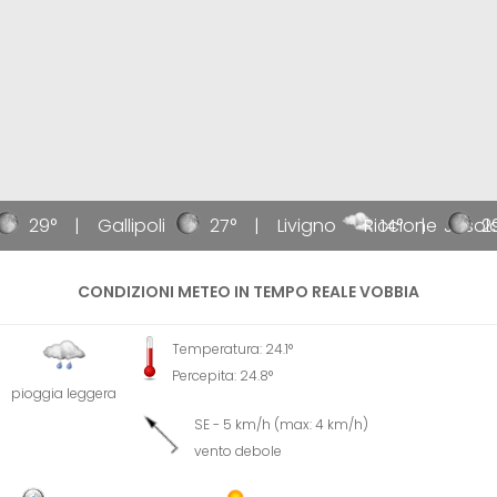
29°
Gallipoli
27°
Livigno
Riccione
14°
Jesol
29
CONDIZIONI METEO IN TEMPO REALE VOBBIA
Temperatura: 24.1°
Percepita: 24.8°
pioggia leggera
SE - 5 km/h (max: 4 km/h)
vento debole