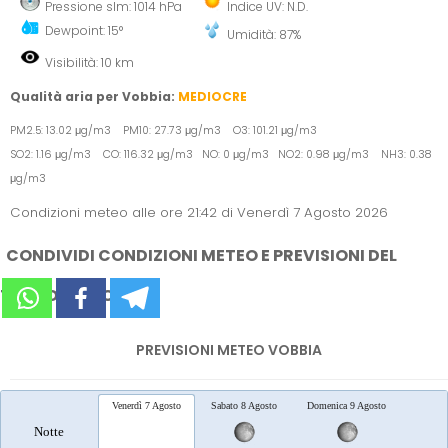
Pressione slm: 1014 hPa
Indice UV: N.D.
Dewpoint: 15°
Umidità: 87%
Visibilità: 10 km
Qualità aria per Vobbia:
MEDIOCRE
PM2.5: 13.02 μg/m3 PM10: 27.73 μg/m3 O3: 101.21 μg/m3
SO2: 1.16 μg/m3 CO: 116.32 μg/m3 NO: 0 μg/m3 NO2: 0.98 μg/m3 NH3: 0.38
μg/m3
Condizioni meteo alle ore 21:42 di Venerdì 7 Agosto 2026
CONDIVIDI CONDIZIONI METEO E PREVISIONI DEL
TEMPO SUI SOCIAL
PREVISIONI METEO VOBBIA
Venerdì 7 Agosto
Sabato 8 Agosto
Domenica 9 Agosto
Lunedì 
Notte