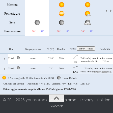
Mattina
Pomeriggio
Sera
Temperature
28°
22°
28°
19°
28°
20°
29°
Vento:
km/h<-->nodi
Ora
Tempo previsto
T (°C)
Umidità
Visibilità
22:00
sereno
22.8°
75%
7.6 km/h | max 13 km/h
molto buona
vento debole di Grecale
12 km
NE
23:00
sereno
22°
70%
17 km/h | max 18 km/h
molto buona
vento teso di Grecale/Levante
12 km
ENE
www.jqwidgets.com
Il Sole sorge alle 06:20 e tramonta alle 20:38
Luna: Calante
Altri dati per Vobbia:
Altitudine: 477 s.l.m. Abitanti: 497 Lat: 44.6 Lon: 9.04
Ultimo aggiornamento eseguito alle ore 15:43 del giorno 07-08-2026
© 2011-2026 youmeteo.com |
Chi siamo
-
Privacy
-
Politica
cookie