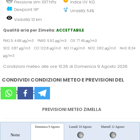
Pressione slm: 1017 hPa
Indice UV: N.D.
Dewpoint: 19°
Umidità: 54%
Visibilità: 10 km
Qualità aria per Zimella:
ACCETTABILE
PM2.5: 4.68 μg/m3 PM10: 5.92 μg/m3 O3: 77.45 μg/m3
SO2: 0.87 μg/m3 CO: 122.8 μg/m3 NO: 1.1 μg/m3 NO2: 3.82 μg/m3 NH3: 8.34
μg/m3
Condizioni meteo alle ore 10:26 di Domenica 9 Agosto 2026
CONDIVIDI CONDIZIONI METEO E PREVISIONI DEL
TEMPO SUI SOCIAL
PREVISIONI METEO ZIMELLA
Domenica 9 Agosto
Lunedì 10 Agosto
Martedì 11 Agosto
Merc
Notte