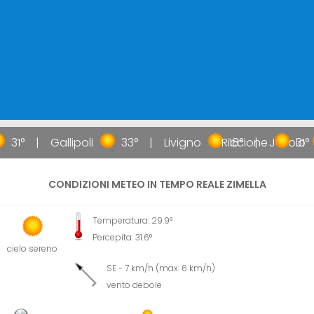
31°
Gallipoli
33°
Livigno
Riccione
18°
Jesolo
31°
CONDIZIONI METEO IN TEMPO REALE ZIMELLA
Temperatura: 29.9°
Percepita: 31.6°
cielo sereno
SE - 7 km/h (max: 6 km/h)
vento debole